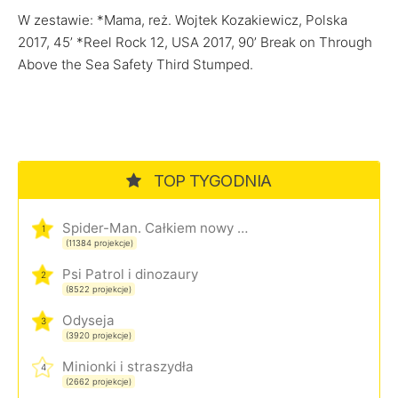
W zestawie: *Mama, reż. Wojtek Kozakiewicz, Polska
2017, 45’ *Reel Rock 12, USA 2017, 90’ Break on Through
Above the Sea Safety Third Stumped.
TOP TYGODNIA
Spider-Man. Całkiem nowy dzień
1
(11384 projekcje)
Psi Patrol i dinozaury
2
(8522 projekcje)
Odyseja
3
(3920 projekcje)
Minionki i straszydła
4
(2662 projekcje)