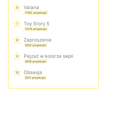
Vaiana
6
(1165 projekcje)
Toy Story 5
7
(1074 projekcje)
Zaproszenie
8
(656 projekcje)
Pejzaż w kolorze sepii
9
(608 projekcje)
Obsesja
10
(501 projekcje)