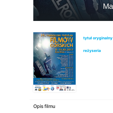
Mal
tytuł oryginalny
reżyseria
Opis filmu