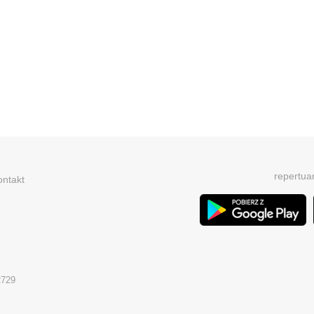
repertua
ontakt
2729