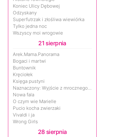
Koniec Ulicy Dębowej
Odzyskany
Superfutrzak i złośliwa wiewiórka
Tylko jedna noc
Wszyscy moi wrogowie
21 sierpnia
Arek.Mama.Panorama
Bogaci i martwi
Buntownik
Kręciołek
Księga pustyni
Naznaczony: Wyjście z mrocznego wymiaru
Nowa fala
O czym wie Marielle
Pucio kocha zwierzaki
Vivaldi i ja
Wrong Girls
28 sierpnia