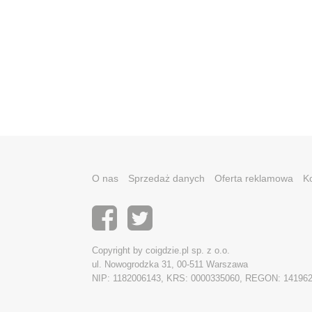
O nas
Sprzedaż danych
Oferta reklamowa
K
Copyright by coigdzie.pl sp. z o.o.
ul. Nowogrodzka 31, 00-511 Warszawa
NIP: 1182006143, KRS: 0000335060, REGON: 14196