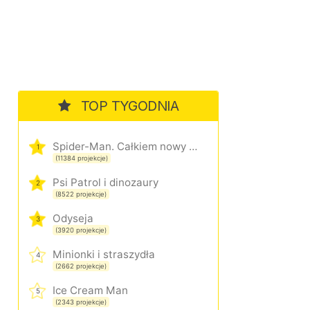
TOP TYGODNIA
Spider-Man. Całkiem nowy dzień
1
(11384 projekcje)
Psi Patrol i dinozaury
2
(8522 projekcje)
Odyseja
3
(3920 projekcje)
Minionki i straszydła
4
(2662 projekcje)
Ice Cream Man
5
(2343 projekcje)