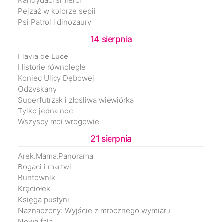
Kandydaci śmierci
Pejzaż w kolorze sepii
Psi Patrol i dinozaury
14 sierpnia
Flavia de Luce
Historie równoległe
Koniec Ulicy Dębowej
Odzyskany
Superfutrzak i złośliwa wiewiórka
Tylko jedna noc
Wszyscy moi wrogowie
21 sierpnia
Arek.Mama.Panorama
Bogaci i martwi
Buntownik
Kręciołek
Księga pustyni
Naznaczony: Wyjście z mrocznego wymiaru
Nowa fala