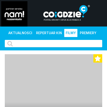
AKTUALNOŚCI
REPERTUAR KIN
FILMY
PREMIERY