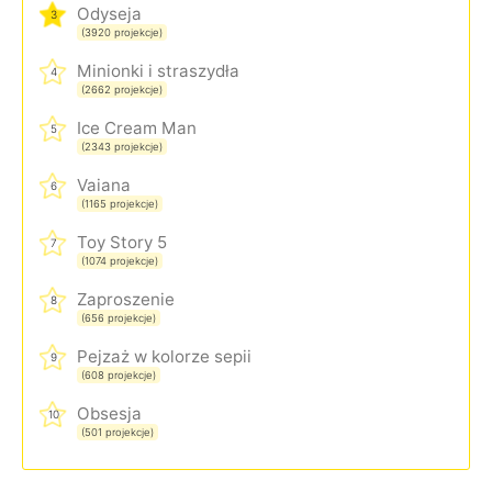
Odyseja
3
(3920 projekcje)
Minionki i straszydła
4
(2662 projekcje)
Ice Cream Man
5
(2343 projekcje)
Vaiana
6
(1165 projekcje)
Toy Story 5
7
(1074 projekcje)
Zaproszenie
8
(656 projekcje)
Pejzaż w kolorze sepii
9
(608 projekcje)
Obsesja
10
(501 projekcje)