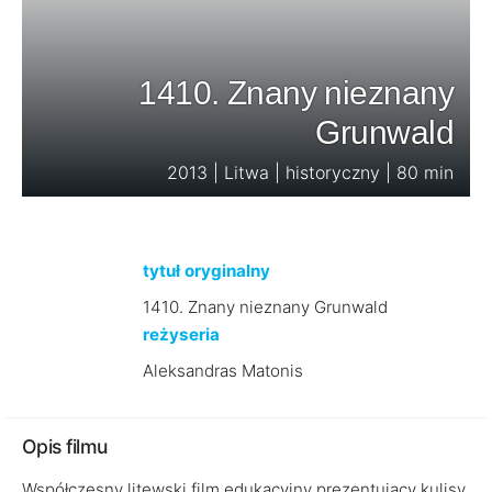
1410. Znany nieznany
Grunwald
2013 | Litwa | historyczny | 80 min
tytuł oryginalny
1410. Znany nieznany Grunwald
reżyseria
Aleksandras Matonis
Opis filmu
Współczesny litewski film edukacyjny prezentujący kulisy