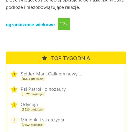
podróże i niezobowiązujące relacje.
12+
ograniczenie wiekowe
TOP TYGODNIA
Spider-Man. Całkiem nowy dzień
1
(11384 projekcje)
Psi Patrol i dinozaury
2
(8522 projekcje)
Odyseja
3
(3920 projekcje)
Minionki i straszydła
4
(2662 projekcje)