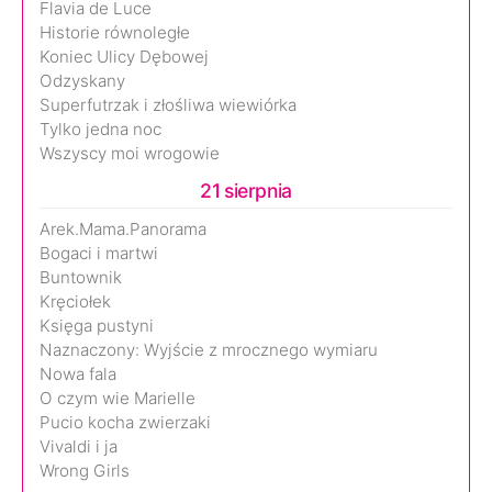
Flavia de Luce
Historie równoległe
Koniec Ulicy Dębowej
Odzyskany
Superfutrzak i złośliwa wiewiórka
Tylko jedna noc
Wszyscy moi wrogowie
21 sierpnia
Arek.Mama.Panorama
Bogaci i martwi
Buntownik
Kręciołek
Księga pustyni
Naznaczony: Wyjście z mrocznego wymiaru
Nowa fala
O czym wie Marielle
Pucio kocha zwierzaki
Vivaldi i ja
Wrong Girls