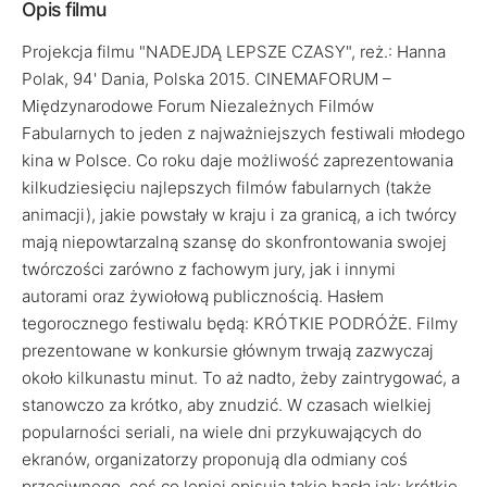
Opis filmu
Projekcja filmu "NADEJDĄ LEPSZE CZASY", reż.: Hanna
Polak, 94' Dania, Polska 2015. CINEMAFORUM –
Międzynarodowe Forum Niezależnych Filmów
Fabularnych to jeden z najważniejszych festiwali młodego
kina w Polsce. Co roku daje możliwość zaprezentowania
kilkudziesięciu najlepszych filmów fabularnych (także
animacji), jakie powstały w kraju i za granicą, a ich twórcy
mają niepowtarzalną szansę do skonfrontowania swojej
twórczości zarówno z fachowym jury, jak i innymi
autorami oraz żywiołową publicznością. Hasłem
tegorocznego festiwalu będą: KRÓTKIE PODRÓŻE. Filmy
prezentowane w konkursie głównym trwają zazwyczaj
około kilkunastu minut. To aż nadto, żeby zaintrygować, a
stanowczo za krótko, aby znudzić. W czasach wielkiej
popularności seriali, na wiele dni przykuwających do
ekranów, organizatorzy proponują dla odmiany coś
przeciwnego, coś co lepiej opisują takie hasła jak: krótkie