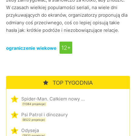
W czasach wielkiej popularności seriali, na wiele dni
przykuwających do ekranów, organizatorzy proponują dla
odmiany coś przeciwnego, coś co lepiej opisują takie
hasła jak: krótkie podróże i niezobowiązujące relacje.
12+
ograniczenie wiekowe
TOP TYGODNIA
Spider-Man. Całkiem nowy dzień
1
(11384 projekcje)
Psi Patrol i dinozaury
2
(8522 projekcje)
Odyseja
3
(3920 projekcje)