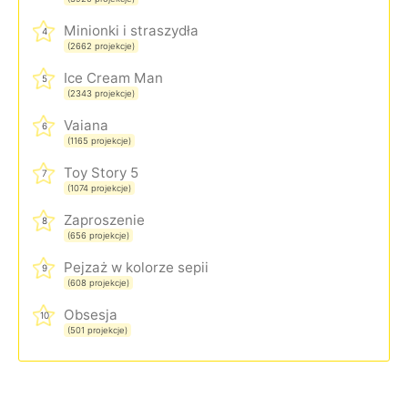
Minionki i straszydła
4
(2662 projekcje)
Ice Cream Man
5
(2343 projekcje)
Vaiana
6
(1165 projekcje)
Toy Story 5
7
(1074 projekcje)
Zaproszenie
8
(656 projekcje)
Pejzaż w kolorze sepii
9
(608 projekcje)
Obsesja
10
(501 projekcje)