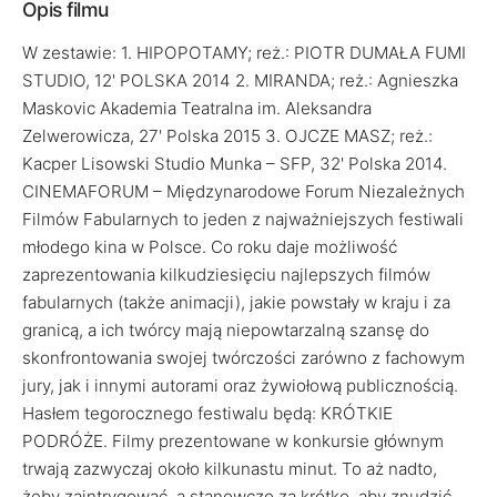
Opis filmu
W zestawie: 1. HIPOPOTAMY; reż.: PIOTR DUMAŁA FUMI
STUDIO, 12' POLSKA 2014 2. MIRANDA; reż.: Agnieszka
Maskovic Akademia Teatralna im. Aleksandra
Zelwerowicza, 27' Polska 2015 3. OJCZE MASZ; reż.:
Kacper Lisowski Studio Munka – SFP, 32' Polska 2014.
CINEMAFORUM – Międzynarodowe Forum Niezależnych
Filmów Fabularnych to jeden z najważniejszych festiwali
młodego kina w Polsce. Co roku daje możliwość
zaprezentowania kilkudziesięciu najlepszych filmów
fabularnych (także animacji), jakie powstały w kraju i za
granicą, a ich twórcy mają niepowtarzalną szansę do
skonfrontowania swojej twórczości zarówno z fachowym
jury, jak i innymi autorami oraz żywiołową publicznością.
Hasłem tegorocznego festiwalu będą: KRÓTKIE
PODRÓŻE. Filmy prezentowane w konkursie głównym
trwają zazwyczaj około kilkunastu minut. To aż nadto,
żeby zaintrygować, a stanowczo za krótko, aby znudzić.