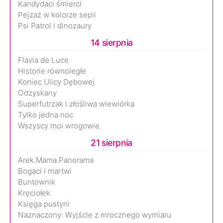
Kandydaci śmierci
Pejzaż w kolorze sepii
Psi Patrol i dinozaury
14 sierpnia
Flavia de Luce
Historie równoległe
Koniec Ulicy Dębowej
Odzyskany
Superfutrzak i złośliwa wiewiórka
Tylko jedna noc
Wszyscy moi wrogowie
21 sierpnia
Arek.Mama.Panorama
Bogaci i martwi
Buntownik
Kręciołek
Księga pustyni
Naznaczony: Wyjście z mrocznego wymiaru