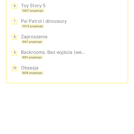
Toy Story 5
6
(1927 projekcje)
Psi Patrol i dinozaury
7
(1013 projekcje)
Zaproszenie
8
(947 projekcje)
Backrooms. Bez wyjścia (wersja rozszerzona)
9
(691 projekcje)
Obsesja
10
(609 projekcje)