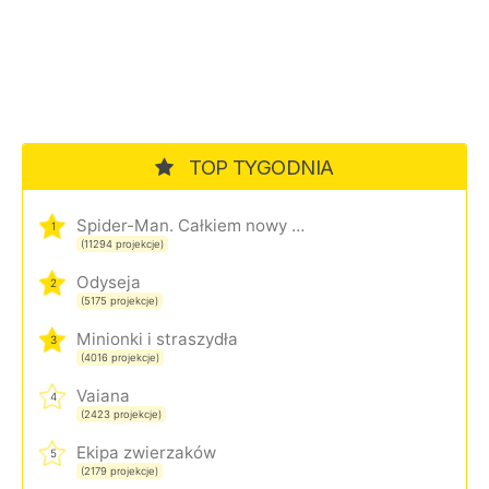
TOP TYGODNIA
Spider-Man. Całkiem nowy dzień
1
(11294 projekcje)
Odyseja
2
(5175 projekcje)
Minionki i straszydła
3
(4016 projekcje)
Vaiana
4
(2423 projekcje)
Ekipa zwierzaków
5
(2179 projekcje)