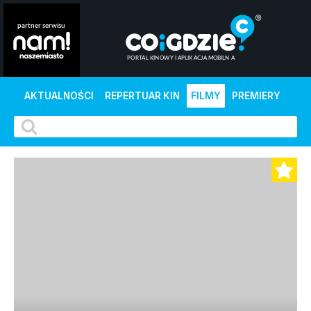
AKTUALNOŚCI
REPERTUAR KIN
FILMY
PREMIERY