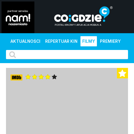
AKTUALNOŚCI
REPERTUAR KIN
FILMY
PREMIERY