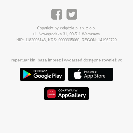
Copyright by coigdzie.pl sp. z o.o.
ul. Nowogrodzka 31, 00-511 Warszawa
NIP: 1182006143, KRS: 0000335060, REGON: 141962729
repertuar kin, baza imprez i wydarzeń dostępne również w: