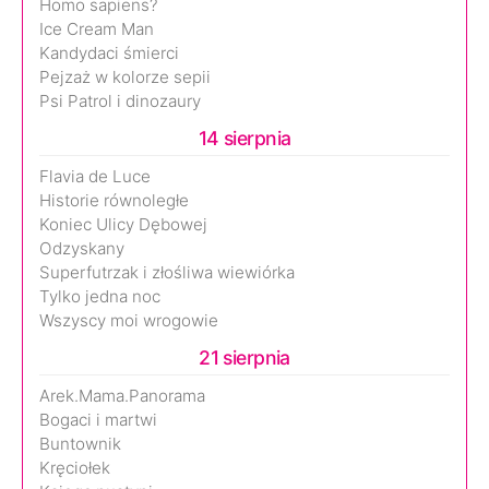
Homo sapiens?
Ice Cream Man
Kandydaci śmierci
Pejzaż w kolorze sepii
Psi Patrol i dinozaury
14 sierpnia
Flavia de Luce
Historie równoległe
Koniec Ulicy Dębowej
Odzyskany
Superfutrzak i złośliwa wiewiórka
Tylko jedna noc
Wszyscy moi wrogowie
21 sierpnia
Arek.Mama.Panorama
Bogaci i martwi
Buntownik
Kręciołek