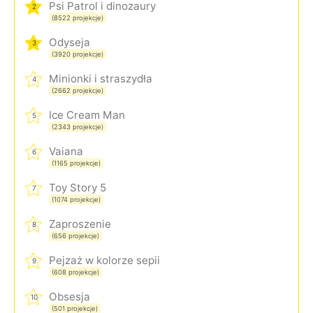
Psi Patrol i dinozaury
2
(8522 projekcje)
Odyseja
3
(3920 projekcje)
Minionki i straszydła
4
(2662 projekcje)
Ice Cream Man
5
(2343 projekcje)
Vaiana
6
(1165 projekcje)
Toy Story 5
7
(1074 projekcje)
Zaproszenie
8
(656 projekcje)
Pejzaż w kolorze sepii
9
(608 projekcje)
Obsesja
10
(501 projekcje)