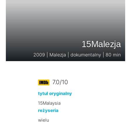
15Malezja
2009 | Malezja | dokumentalny | 80 min
7.0/10
tytuł oryginalny
15Malaysia
reżyseria
wielu