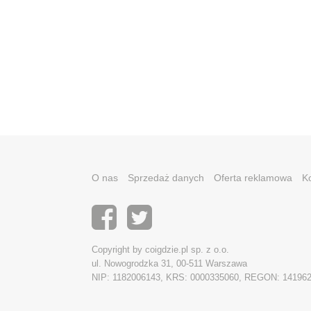
O nas
Sprzedaż danych
Oferta reklamowa
K
Copyright by coigdzie.pl sp. z o.o.
ul. Nowogrodzka 31, 00-511 Warszawa
NIP: 1182006143, KRS: 0000335060, REGON: 14196