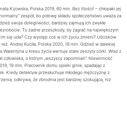
nata Kijowska, Polska 2019, 60 min. Bez litości! – chłopaki jej
półnormalny” zespół, bo połowę składu społeczeństwo uważa za
zieś swoje dolegliwości, bardziej zajmują ich zwykłe
bezrobocie. To żadne przeszkody, by zagrać na największym
 im się uda? Czy występ coś w ich życiu zmieni? Uścisków
reż. Andrej Kuciła, Polska 2020, 18 min. Gdzieś w dalekiej
a Walentyna u kresu życia wertuje stare zeszyty córki. Wraz z
t człowieka, o którym „wszyscy zapomnieli”. Niewinność
2019, 19 min. Pracownik domu opieki ginie, spadając z
dek. Kiedy detektyw przesłuchuje młodego mężczyznę z
enia, odkrywa, że zbrodnia jest bardziej szokująca, niż