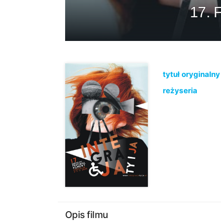
17. F
tytuł oryginalny
reżyseria
Opis filmu