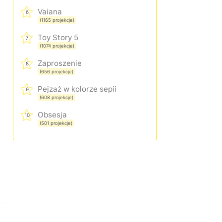
Vaiana
6
(1165 projekcje)
Toy Story 5
7
(1074 projekcje)
Zaproszenie
8
(656 projekcje)
Pejzaż w kolorze sepii
9
(608 projekcje)
Obsesja
10
(501 projekcje)