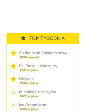
TOP TYGODNIA
Spider-Man. Całkiem nowy dzień
1
(11384 projekcje)
Psi Patrol i dinozaury
2
(8522 projekcje)
Odyseja
3
(3920 projekcje)
Minionki i straszydła
4
(2662 projekcje)
Ice Cream Man
5
(2343 projekcje)