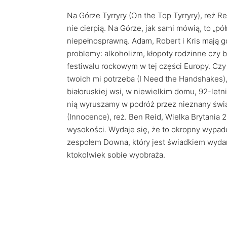
Na Górze Tyrryry (On the Top Tyrryry), reż Re
nie cierpią. Na Górze, jak sami mówią, to „
niepełnosprawną. Adam, Robert i Kris mają gd
problemy: alkoholizm, kłopoty rodzinne czy 
festiwalu rockowym w tej części Europy. Czy
twoich mi potrzeba (I Need the Handshakes), 
białoruskiej wsi, w niewielkim domu, 92-letni
nią wyruszamy w podróż przez nieznany świa
(Innocence), reż. Ben Reid, Wielka Brytania 
wysokości. Wydaje się, że to okropny wypa
zespołem Downa, który jest świadkiem wydarz
ktokolwiek sobie wyobraża.