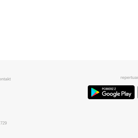
repertua
ontakt
2729