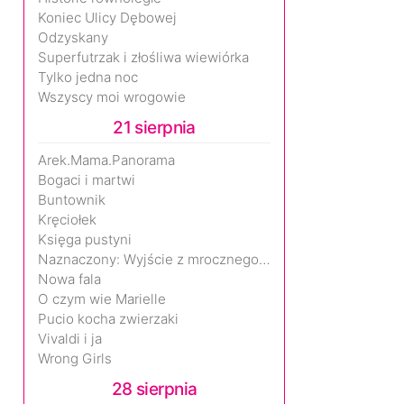
Koniec Ulicy Dębowej
Odzyskany
Superfutrzak i złośliwa wiewiórka
Tylko jedna noc
Wszyscy moi wrogowie
21 sierpnia
Arek.Mama.Panorama
Bogaci i martwi
Buntownik
Kręciołek
Księga pustyni
Naznaczony: Wyjście z mrocznego wymiaru
Nowa fala
O czym wie Marielle
Pucio kocha zwierzaki
Vivaldi i ja
Wrong Girls
28 sierpnia