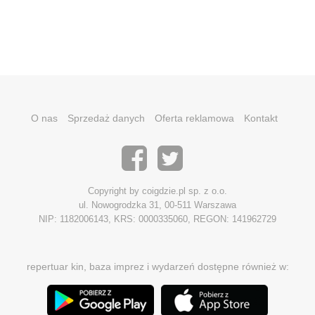
O nas
Sprzedaż danych
Oferta reklamowa
Kontakt
Copyright by coigdzie.pl sp. z o.o.
ul. Nowogrodzka 31, 00-511 Warszawa
NIP: 1182006143, KRS: 0000335060, REGON: 141962729
repertuar kin, baza imprez i wydarzeń dostępne również w: