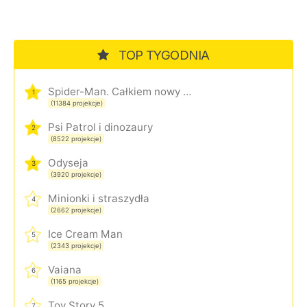
TOP TYGODNIA
Spider-Man. Całkiem nowy dzień
1
(11384 projekcje)
Psi Patrol i dinozaury
2
(8522 projekcje)
Odyseja
3
(3920 projekcje)
Minionki i straszydła
4
(2662 projekcje)
Ice Cream Man
5
(2343 projekcje)
Vaiana
6
(1165 projekcje)
Toy Story 5
7