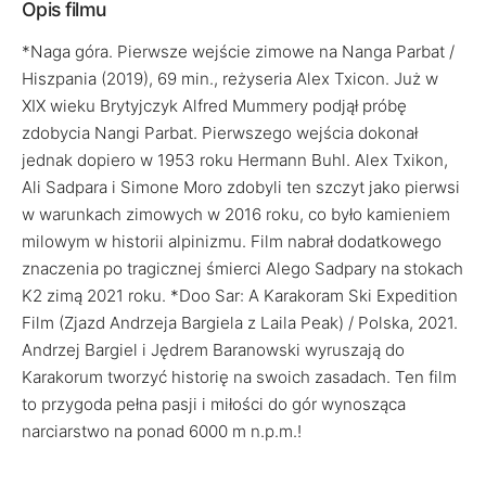
Opis filmu
*Naga góra. Pierwsze wejście zimowe na Nanga Parbat /
Hiszpania (2019), 69 min., reżyseria Alex Txicon. Już w
XIX wieku Brytyjczyk Alfred Mummery podjął próbę
zdobycia Nangi Parbat. Pierwszego wejścia dokonał
jednak dopiero w 1953 roku Hermann Buhl. Alex Txikon,
Ali Sadpara i Simone Moro zdobyli ten szczyt jako pierwsi
w warunkach zimowych w 2016 roku, co było kamieniem
milowym w historii alpinizmu. Film nabrał dodatkowego
znaczenia po tragicznej śmierci Alego Sadpary na stokach
K2 zimą 2021 roku. *Doo Sar: A Karakoram Ski Expedition
Film (Zjazd Andrzeja Bargiela z Laila Peak) / Polska, 2021.
Andrzej Bargiel i Jędrem Baranowski wyruszają do
Karakorum tworzyć historię na swoich zasadach. Ten film
to przygoda pełna pasji i miłości do gór wynosząca
narciarstwo na ponad 6000 m n.p.m.!