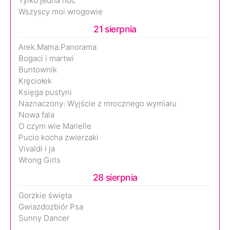
Tylko jedna noc
Wszyscy moi wrogowie
21 sierpnia
Arek.Mama.Panorama
Bogaci i martwi
Buntownik
Kręciołek
Księga pustyni
Naznaczony: Wyjście z mrocznego wymiaru
Nowa fala
O czym wie Marielle
Pucio kocha zwierzaki
Vivaldi i ja
Wrong Girls
28 sierpnia
Gorzkie święta
Gwiazdozbiór Psa
Sunny Dancer