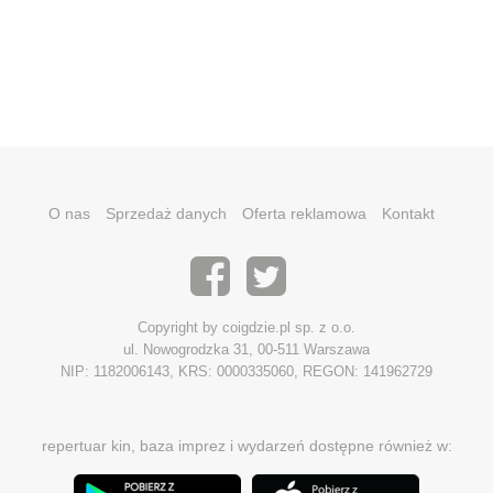
O nas
Sprzedaż danych
Oferta reklamowa
Kontakt
Copyright by coigdzie.pl sp. z o.o.
ul. Nowogrodzka 31, 00-511 Warszawa
NIP: 1182006143, KRS: 0000335060, REGON: 141962729
repertuar kin, baza imprez i wydarzeń dostępne również w: