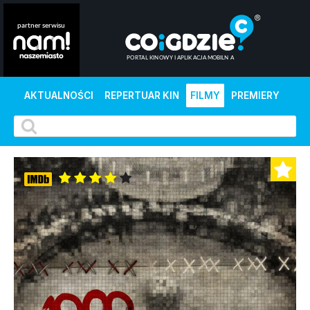
AKTUALNOŚCI
REPERTUAR KIN
FILMY
PREMIERY