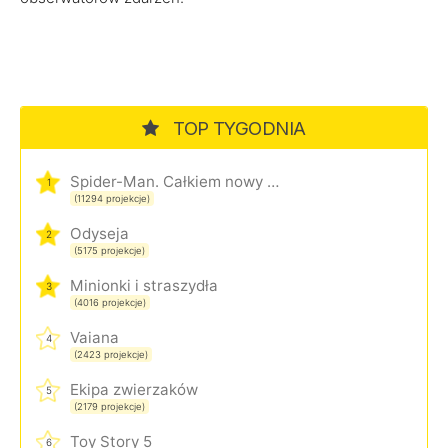
TOP TYGODNIA
Spider-Man. Całkiem nowy dzień
1
(11294 projekcje)
Odyseja
2
(5175 projekcje)
Minionki i straszydła
3
(4016 projekcje)
Vaiana
4
(2423 projekcje)
Ekipa zwierzaków
5
(2179 projekcje)
Toy Story 5
6