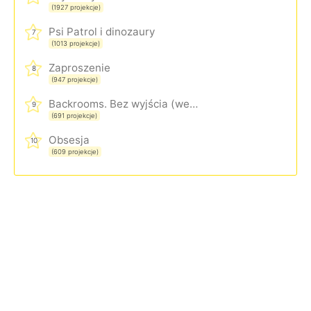
(1927 projekcje)
Psi Patrol i dinozaury
7
(1013 projekcje)
Zaproszenie
8
(947 projekcje)
Backrooms. Bez wyjścia (wersja rozszerzona)
9
(691 projekcje)
Obsesja
10
(609 projekcje)