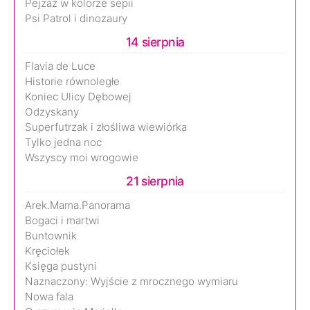
Pejzaż w kolorze sepii
Psi Patrol i dinozaury
14 sierpnia
Flavia de Luce
Historie równoległe
Koniec Ulicy Dębowej
Odzyskany
Superfutrzak i złośliwa wiewiórka
Tylko jedna noc
Wszyscy moi wrogowie
21 sierpnia
Arek.Mama.Panorama
Bogaci i martwi
Buntownik
Kręciołek
Księga pustyni
Naznaczony: Wyjście z mrocznego wymiaru
Nowa fala