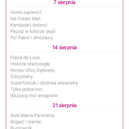
7 sierpnia
Homo sapiens?
Ice Cream Man
Kandydaci śmierci
Pejzaż w kolorze sepii
Psi Patrol i dinozaury
14 sierpnia
Flavia de Luce
Historie równoległe
Koniec Ulicy Dębowej
Odzyskany
Superfutrzak i złośliwa wiewiórka
Tylko jedna noc
Wszyscy moi wrogowie
21 sierpnia
Arek.Mama.Panorama
Bogaci i martwi
Buntownik