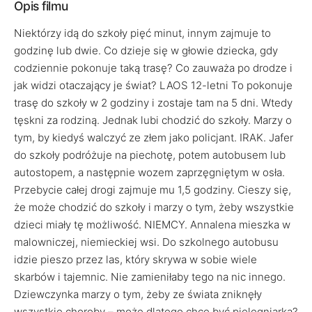
Opis filmu
Niektórzy idą do szkoły pięć minut, innym zajmuje to
godzinę lub dwie. Co dzieje się w głowie dziecka, gdy
codziennie pokonuje taką trasę? Co zauważa po drodze i
jak widzi otaczający je świat? LAOS 12-letni To pokonuje
trasę do szkoły w 2 godziny i zostaje tam na 5 dni. Wtedy
tęskni za rodziną. Jednak lubi chodzić do szkoły. Marzy o
tym, by kiedyś walczyć ze złem jako policjant. IRAK. Jafer
do szkoły podróżuje na piechotę, potem autobusem lub
autostopem, a następnie wozem zaprzęgniętym w osła.
Przebycie całej drogi zajmuje mu 1,5 godziny. Cieszy się,
że może chodzić do szkoły i marzy o tym, żeby wszystkie
dzieci miały tę możliwość. NIEMCY. Annalena mieszka w
malowniczej, niemieckiej wsi. Do szkolnego autobusu
idzie pieszo przez las, który skrywa w sobie wiele
skarbów i tajemnic. Nie zamieniłaby tego na nic innego.
Dziewczynka marzy o tym, żeby ze świata zniknęły
wszystkie choroby – może dlatego chce być pielęgniarką?