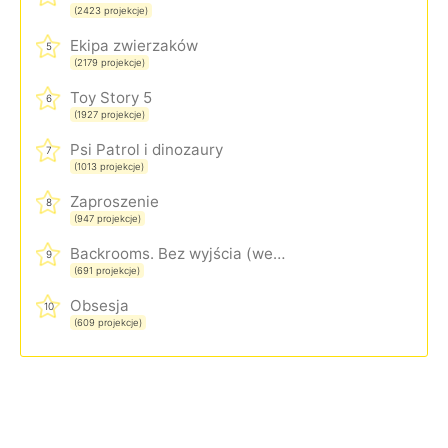
(2423 projekcje)
Ekipa zwierzaków
5
(2179 projekcje)
Toy Story 5
6
(1927 projekcje)
Psi Patrol i dinozaury
7
(1013 projekcje)
Zaproszenie
8
(947 projekcje)
Backrooms. Bez wyjścia (wersja rozszerzona)
9
(691 projekcje)
Obsesja
10
(609 projekcje)