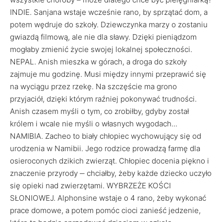
INDIE. Sanjana wstaje wcześnie rano, by sprzątać dom, a
potem wędruje do szkoły. Dziewczynka marzy o zostaniu
gwiazdą filmową, ale nie dla sławy. Dzięki pieniądzom
mogłaby zmienić życie swojej lokalnej społeczności.
NEPAL. Anish mieszka w górach, a droga do szkoły
zajmuje mu godzinę. Musi między innymi przeprawić się
na wyciągu przez rzekę. Na szczęście ma grono
przyjaciół, dzięki którym raźniej pokonywać trudności.
Anish czasem myśli o tym, co zrobiłby, gdyby został
królem i wcale nie myśli o własnych wygodach...
NAMIBIA. Zacheo to biały chłopiec wychowujący się od
urodzenia w Namibii. Jego rodzice prowadzą farmę dla
osieroconych dzikich zwierząt. Chłopiec docenia piękno i
znaczenie przyrody ‒ chciałby, żeby każde dziecko uczyło
się opieki nad zwierzętami. WYBRZEŻE KOŚCI
SŁONIOWEJ. Alphonsine wstaje o 4 rano, żeby wykonać
prace domowe, a potem pomóc cioci zanieść jedzenie,