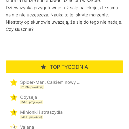
które ta będzie sprzedawać dzieciom w szkole.
Dziewczynka przygotowuje też salę na lekcje, ale sama
na nie nie uczęszcza. Nauka to jej skryte marzenie.
Niestety opiekunowie uważają, że się do tego nie nadaje.
Czy słusznie?
TOP TYGODNIA
Spider-Man. Całkiem nowy dzień
1
(11294 projekcje)
Odyseja
2
(5175 projekcje)
Minionki i straszydła
3
(4016 projekcje)
Vaiana
4