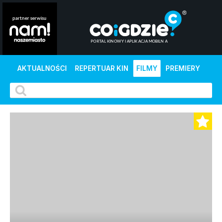
AKTUALNOŚCI
REPERTUAR KIN
FILMY
PREMIERY