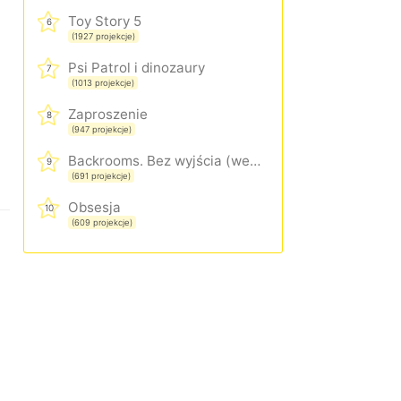
Toy Story 5
6
(1927 projekcje)
Psi Patrol i dinozaury
7
(1013 projekcje)
Zaproszenie
8
(947 projekcje)
Backrooms. Bez wyjścia (wersja rozszerzona)
9
(691 projekcje)
Obsesja
10
(609 projekcje)