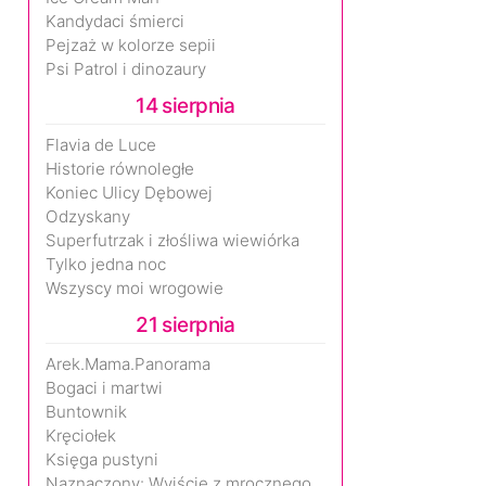
Kandydaci śmierci
Pejzaż w kolorze sepii
Psi Patrol i dinozaury
14 sierpnia
Flavia de Luce
Historie równoległe
Koniec Ulicy Dębowej
Odzyskany
Superfutrzak i złośliwa wiewiórka
Tylko jedna noc
Wszyscy moi wrogowie
21 sierpnia
Arek.Mama.Panorama
Bogaci i martwi
Buntownik
Kręciołek
Księga pustyni
Naznaczony: Wyjście z mrocznego wymiaru