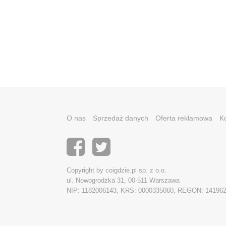
O nas
Sprzedaż danych
Oferta reklamowa
K
Copyright by coigdzie.pl sp. z o.o.
ul. Nowogrodzka 31, 00-511 Warszawa
NIP: 1182006143, KRS: 0000335060, REGON: 14196