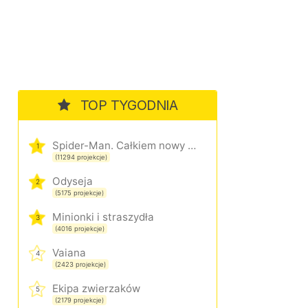
TOP TYGODNIA
Spider-Man. Całkiem nowy dzień
1
(11294 projekcje)
Odyseja
2
(5175 projekcje)
Minionki i straszydła
3
(4016 projekcje)
Vaiana
4
(2423 projekcje)
Ekipa zwierzaków
5
(2179 projekcje)