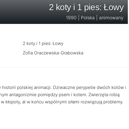
2 koty i 1 pies: Łowy
1990 | Polska | animowany
2 koty i 1 pies: Łowy
Zofia Oraczewska-Grabowska
historii polskiej animacji. Dziwaczne perypetie dwóch kotów i
cznym antagonizmie pomiędzy psem i kotem. Zwierzęta robią
 w kłopoty, al w końcu wspólnymi siłami rozwiązują problemy.