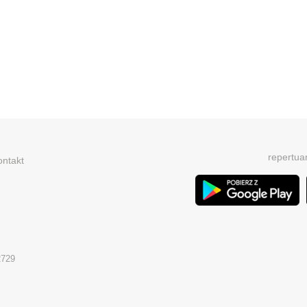
repertua
ontakt
2729