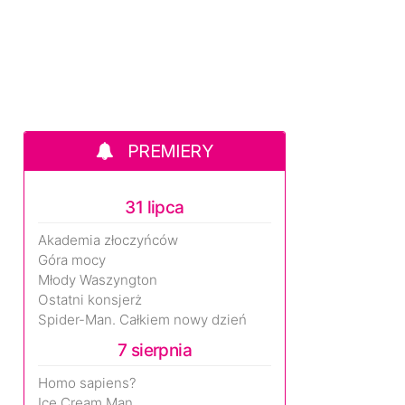
PREMIERY
31 lipca
Akademia złoczyńców
Góra mocy
Młody Waszyngton
Ostatni konsjerż
Spider-Man. Całkiem nowy dzień
7 sierpnia
Homo sapiens?
Ice Cream Man