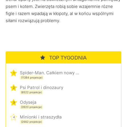
psem i kotem. Zwierzęta robią sobie wzajemnie rózne
figle i razem wpadają w kłopoty, al w końcu wspólnymi
siłami rozwiązują problemy.
TOP TYGODNIA
Spider-Man. Całkiem nowy dzień
1
(11384 projekcje)
Psi Patrol i dinozaury
2
(8522 projekcje)
Odyseja
3
(3920 projekcje)
Minionki i straszydła
4
(2662 projekcje)