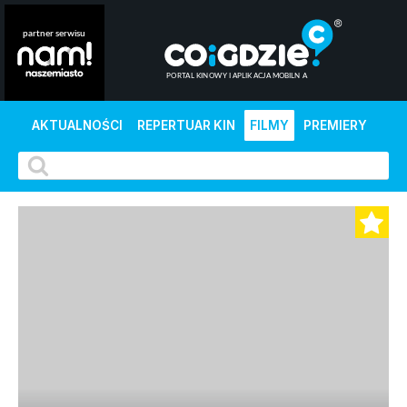
AKTUALNOŚCI
REPERTUAR KIN
FILMY
PREMIERY