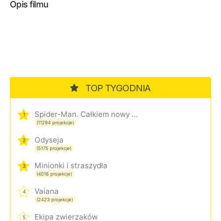
Opis filmu
TOP TYGODNIA
Spider-Man. Całkiem nowy dzień
1
(11294 projekcje)
Odyseja
2
(5175 projekcje)
Minionki i straszydła
3
(4016 projekcje)
Vaiana
4
(2423 projekcje)
Ekipa zwierzaków
5