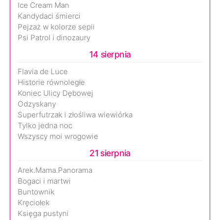
Ice Cream Man
Kandydaci śmierci
Pejzaż w kolorze sepii
Psi Patrol i dinozaury
14 sierpnia
Flavia de Luce
Historie równoległe
Koniec Ulicy Dębowej
Odzyskany
Superfutrzak i złośliwa wiewiórka
Tylko jedna noc
Wszyscy moi wrogowie
21 sierpnia
Arek.Mama.Panorama
Bogaci i martwi
Buntownik
Kręciołek
Księga pustyni