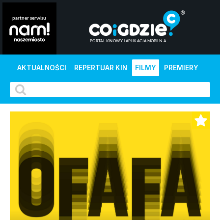
AKTUALNOŚCI
REPERTUAR KIN
FILMY
PREMIERY