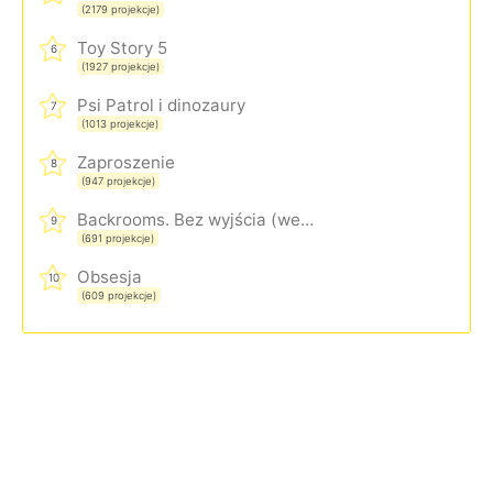
(2179 projekcje)
Toy Story 5
6
(1927 projekcje)
Psi Patrol i dinozaury
7
(1013 projekcje)
Zaproszenie
8
(947 projekcje)
Backrooms. Bez wyjścia (wersja rozszerzona)
9
(691 projekcje)
Obsesja
10
(609 projekcje)