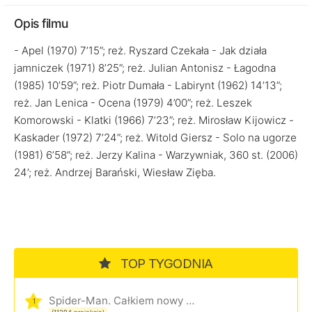
Opis filmu
- Apel (1970) 7’15”; reż. Ryszard Czekała - Jak działa
jamniczek (1971) 8’25”; reż. Julian Antonisz - Łagodna
(1985) 10’59”; reż. Piotr Dumała - Labirynt (1962) 14’13”;
reż. Jan Lenica - Ocena (1979) 4’00”; reż. Leszek
Komorowski - Klatki (1966) 7’23”; reż. Mirosław Kijowicz -
Kaskader (1972) 7’24”; reż. Witold Giersz - Solo na ugorze
(1981) 6’58”; reż. Jerzy Kalina - Warzywniak, 360 st. (2006)
24’; reż. Andrzej Barański, Wiesław Zięba.
TOP TYGODNIA
Spider-Man. Całkiem nowy dzień
1