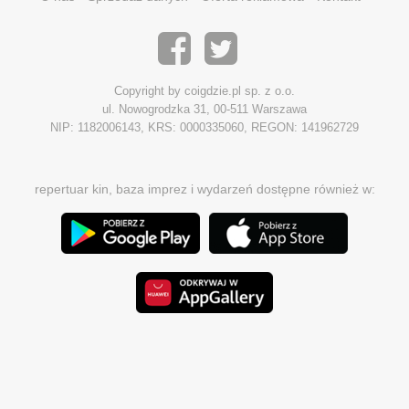
Copyright by coigdzie.pl sp. z o.o.
ul. Nowogrodzka 31, 00-511 Warszawa
NIP: 1182006143, KRS: 0000335060, REGON: 141962729
repertuar kin, baza imprez i wydarzeń dostępne również w: