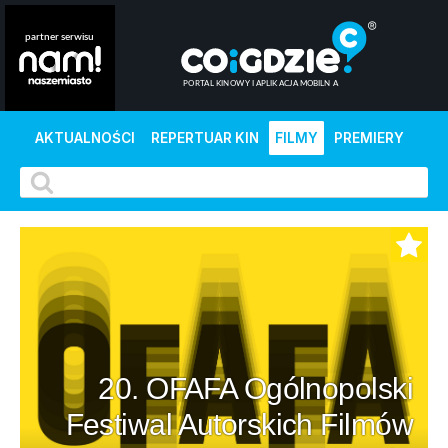
AKTUALNOŚCI
REPERTUAR KIN
FILMY
PREMIERY
20. OFAFA Ogólnopolski
Festiwal Autorskich Filmów