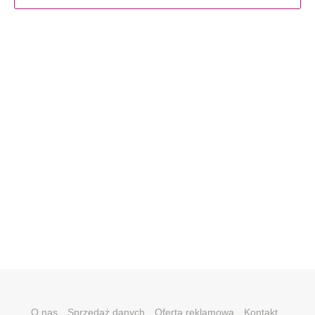
O nas
Sprzedaż danych
Oferta reklamowa
Kontakt