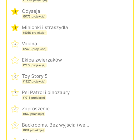
(11294 projekcje)
Odyseja
2
(5175 projekcje)
Minionki i straszydła
3
(4016 projekcje)
Vaiana
4
(2423 projekcje)
Ekipa zwierzaków
5
(2179 projekcje)
Toy Story 5
6
(1927 projekcje)
Psi Patrol i dinozaury
7
(1013 projekcje)
Zaproszenie
8
(947 projekcje)
Backrooms. Bez wyjścia (wersja rozszerzona)
9
(691 projekcje)