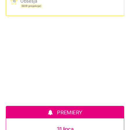
Obsesja
10
(609 projekcje)
PREMIERY
31 lipca