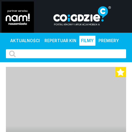
AKTUALNOŚCI
REPERTUAR KIN
FILMY
PREMIERY