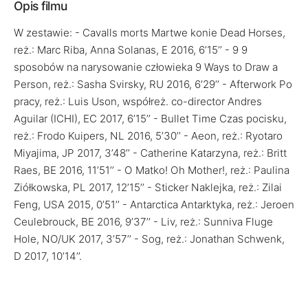
Opis filmu
W zestawie: - Cavalls morts Martwe konie Dead Horses,
reż.: Marc Riba, Anna Solanas, E 2016, 6’15’’ - 9 9
sposobów na narysowanie człowieka 9 Ways to Draw a
Person, reż.: Sasha Svirsky, RU 2016, 6’29’’ - Afterwork Po
pracy, reż.: Luis Uson, współreż. co-director Andres
Aguilar (ICHI), EC 2017, 6’15’’ - Bullet Time Czas pocisku,
reż.: Frodo Kuipers, NL 2016, 5’30’’ - Aeon, reż.: Ryotaro
Miyajima, JP 2017, 3’48’’ - Catherine Katarzyna, reż.: Britt
Raes, BE 2016, 11’51’’ - O Matko! Oh Mother!, reż.: Paulina
Ziółkowska, PL 2017, 12’15’’ - Sticker Naklejka, reż.: Zilai
Feng, USA 2015, 0’51’’ - Antarctica Antarktyka, reż.: Jeroen
Ceulebrouck, BE 2016, 9’37’’ - Liv, reż.: Sunniva Fluge
Hole, NO/UK 2017, 3’57’’ - Sog, reż.: Jonathan Schwenk,
D 2017, 10’14’’.