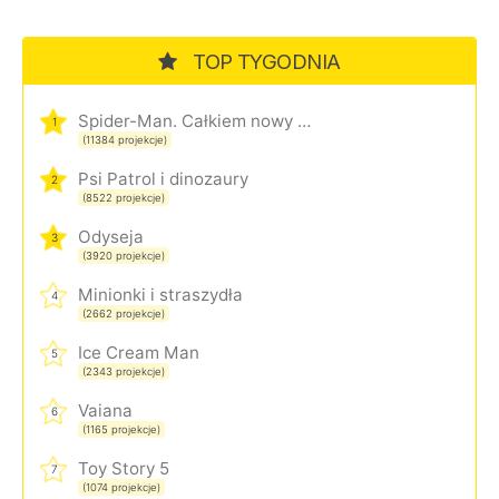
TOP TYGODNIA
Spider-Man. Całkiem nowy dzień
1
(11384 projekcje)
Psi Patrol i dinozaury
2
(8522 projekcje)
Odyseja
3
(3920 projekcje)
Minionki i straszydła
4
(2662 projekcje)
Ice Cream Man
5
(2343 projekcje)
Vaiana
6
(1165 projekcje)
Toy Story 5
7
(1074 projekcje)