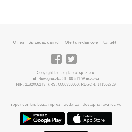
O nas
Sprzedaż danych
Oferta reklamowa
Kontakt
Copyright by coigdzie.pl sp. z o.o.
ul. Nowogrodzka 31, 00-511 Warszawa
NIP: 1182006143, KRS: 0000335060, REGON: 141962729
repertuar kin, baza imprez i wydarzeń dostępne również w: