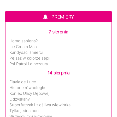
PREMIERY
7 sierpnia
Homo sapiens?
Ice Cream Man
Kandydaci śmierci
Pejzaż w kolorze sepii
Psi Patrol i dinozaury
14 sierpnia
Flavia de Luce
Historie równoległe
Koniec Ulicy Dębowej
Odzyskany
Superfutrzak i złośliwa wiewiórka
Tylko jedna noc
Wszyscy moi wrogowie