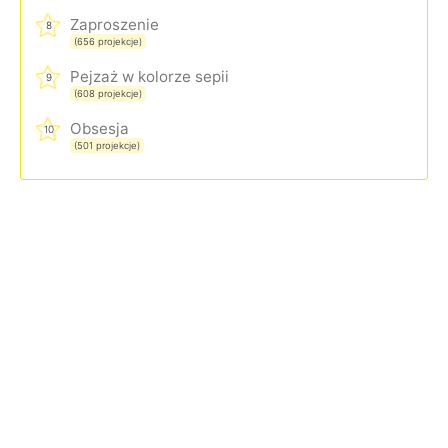
Zaproszenie
8
(656 projekcje)
Pejzaż w kolorze sepii
9
(608 projekcje)
Obsesja
10
(501 projekcje)