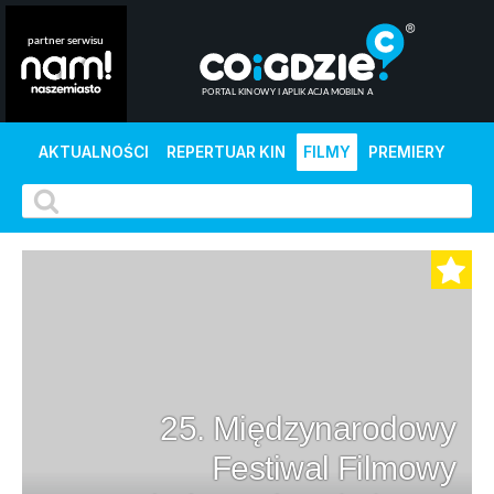
AKTUALNOŚCI
REPERTUAR KIN
FILMY
PREMIERY
25. Międzynarodowy
Festiwal Filmowy