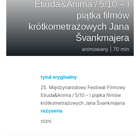
Etiuda&Anima / 5/10 – I
piątka filmów
krótkometrażowych Jana
Švankmajera
animowany | 70 min
tytuł oryginalny
25. Międzynarodowy Festiwal Filmowy
Etiuda&Anima / 5/10 – I piątka filmów
krótkometrażowych Jana Švankmajera
reżyseria
różni