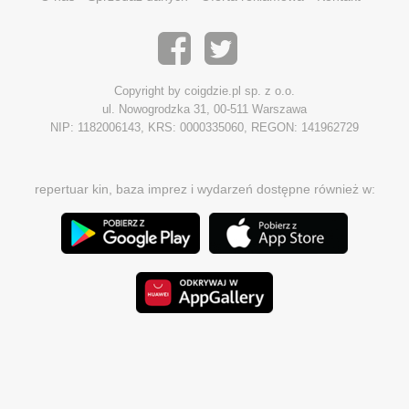
Copyright by coigdzie.pl sp. z o.o.
ul. Nowogrodzka 31, 00-511 Warszawa
NIP: 1182006143, KRS: 0000335060, REGON: 141962729
repertuar kin, baza imprez i wydarzeń dostępne również w: