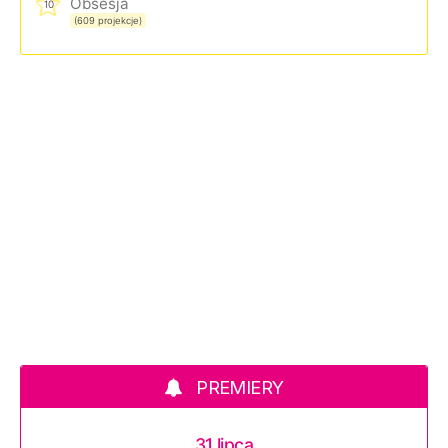
Obsesja
10
(609 projekcje)
PREMIERY
31 lipca