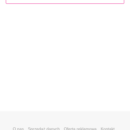
O nas
Sprzedaż danych
Oferta reklamowa
Kontakt