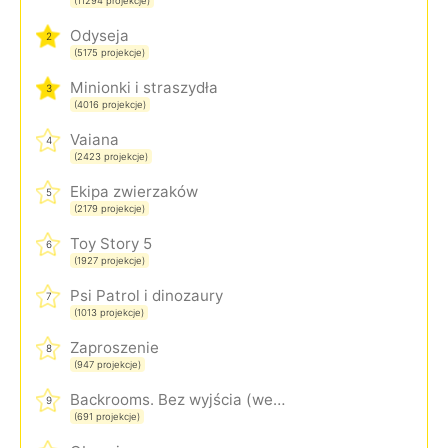
(11294 projekcje)
Odyseja
2
(5175 projekcje)
Minionki i straszydła
3
(4016 projekcje)
Vaiana
4
(2423 projekcje)
Ekipa zwierzaków
5
(2179 projekcje)
Toy Story 5
6
(1927 projekcje)
Psi Patrol i dinozaury
7
(1013 projekcje)
Zaproszenie
8
(947 projekcje)
Backrooms. Bez wyjścia (wersja rozszerzona)
9
(691 projekcje)