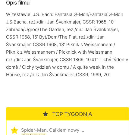
Opis filmu
W zestawie: J.S. Bach: Fantasia G-Moll/Fantazia G-Moll
J.S.Bacha, reż./dir.: Jan Švankmajer, CSSR 1965, 10’
Zahrada/Ogród/The Garden, reż./dir.: Jan Švankmajer,
CSSR 1968, 16’ Byt/Dom/The Flat, reż./dir.: Jan
Švankmajer, CSSR 1968, 13’ Piknik s Weissmanem /
Piknik z Weissmannem / Picknick with Weissmann,
reż./dir.: Jan Švankmajer, CSSR 1869, 10’41’’ Tichý týden v
domě / Cichy tydzień w domu / A quite week in the
House, reż./dir.: Jan Švankmajer, CSSR, 1969, 20’.
TOP TYGODNIA
Spider-Man. Całkiem nowy dzień
1