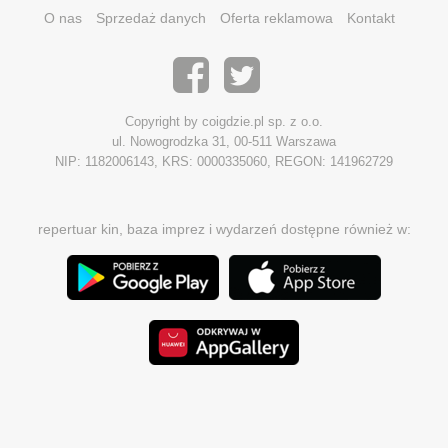
O nas
Sprzedaż danych
Oferta reklamowa
Kontakt
Copyright by coigdzie.pl sp. z o.o.
ul. Nowogrodzka 31, 00-511 Warszawa
NIP: 1182006143, KRS: 0000335060, REGON: 141962729
repertuar kin, baza imprez i wydarzeń dostępne również w: