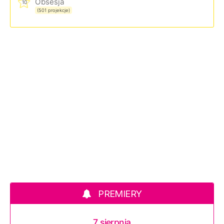
Obsesja
10
(501 projekcje)
PREMIERY
7 sierpnia