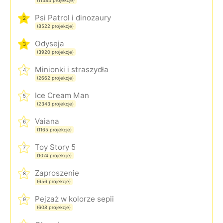
(11384 projekcje)
Psi Patrol i dinozaury
2
(8522 projekcje)
Odyseja
3
(3920 projekcje)
Minionki i straszydła
4
(2662 projekcje)
Ice Cream Man
5
(2343 projekcje)
Vaiana
6
(1165 projekcje)
Toy Story 5
7
(1074 projekcje)
Zaproszenie
8
(656 projekcje)
Pejzaż w kolorze sepii
9
(608 projekcje)