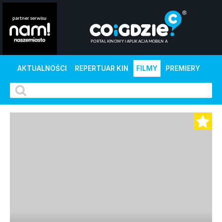
AKTUALNOŚCI
REPERTUAR KIN
FILMY
PREMIERY