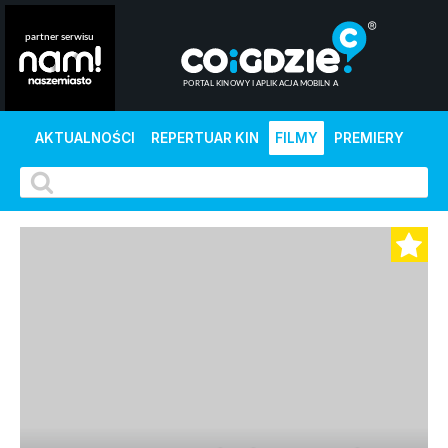
AKTUALNOŚCI
REPERTUAR KIN
FILMY
PREMIERY