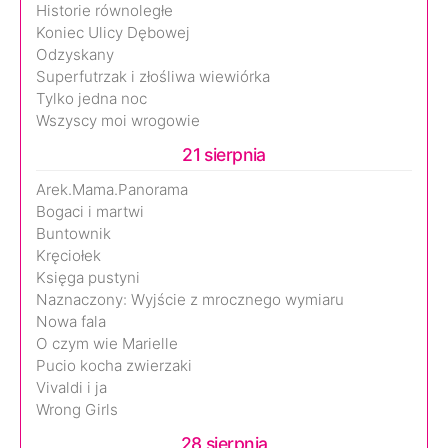
Historie równoległe
Koniec Ulicy Dębowej
Odzyskany
Superfutrzak i złośliwa wiewiórka
Tylko jedna noc
Wszyscy moi wrogowie
21 sierpnia
Arek.Mama.Panorama
Bogaci i martwi
Buntownik
Kręciołek
Księga pustyni
Naznaczony: Wyjście z mrocznego wymiaru
Nowa fala
O czym wie Marielle
Pucio kocha zwierzaki
Vivaldi i ja
Wrong Girls
28 sierpnia