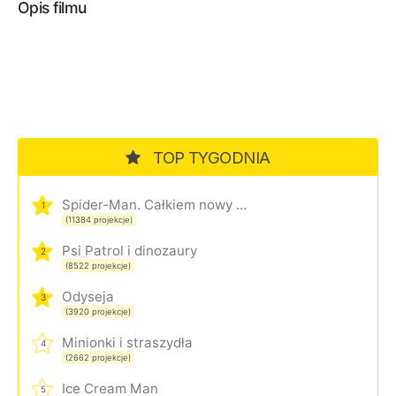
Opis filmu
TOP TYGODNIA
Spider-Man. Całkiem nowy dzień
1
(11384 projekcje)
Psi Patrol i dinozaury
2
(8522 projekcje)
Odyseja
3
(3920 projekcje)
Minionki i straszydła
4
(2662 projekcje)
Ice Cream Man
5