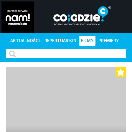
AKTUALNOŚCI
REPERTUAR KIN
FILMY
PREMIERY