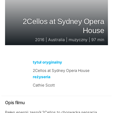
2Cellos at Sydney Opera
House
2016 | Australia | muzyczny | 97 min
tytuł oryginalny
2Cellos at Sydney Opera House
reżyseria
Cathie Scott
Opis filmu
Pełen energii zespół 2Cellos to chorwacka sensacja