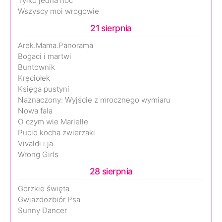
Tylko jedna noc
Wszyscy moi wrogowie
21 sierpnia
Arek.Mama.Panorama
Bogaci i martwi
Buntownik
Kręciołek
Księga pustyni
Naznaczony: Wyjście z mrocznego wymiaru
Nowa fala
O czym wie Marielle
Pucio kocha zwierzaki
Vivaldi i ja
Wrong Girls
28 sierpnia
Gorzkie święta
Gwiazdozbiór Psa
Sunny Dancer