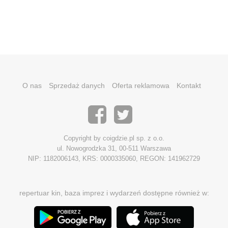
O nas
Sprzedaż danych
Oferta reklamowa
Kontakt
Copyright by coigdzie.pl sp. z o.o.
ul. Nowogrodzka 31, 00-511 Warszawa
NIP: 1182006143, KRS: 0000335060, REGON: 141962729
repertuar kin, baza imprez i wydarzeń dostępne również w: