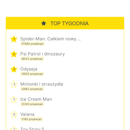
TOP TYGODNIA
Spider-Man. Całkiem nowy dzień
1
(11384 projekcje)
Psi Patrol i dinozaury
2
(8522 projekcje)
Odyseja
3
(3920 projekcje)
Minionki i straszydła
4
(2662 projekcje)
Ice Cream Man
5
(2343 projekcje)
Vaiana
6
(1165 projekcje)
Toy Story 5
7