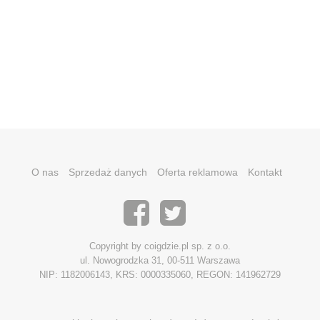
O nas
Sprzedaż danych
Oferta reklamowa
Kontakt
Copyright by coigdzie.pl sp. z o.o.
ul. Nowogrodzka 31, 00-511 Warszawa
NIP: 1182006143, KRS: 0000335060, REGON: 141962729