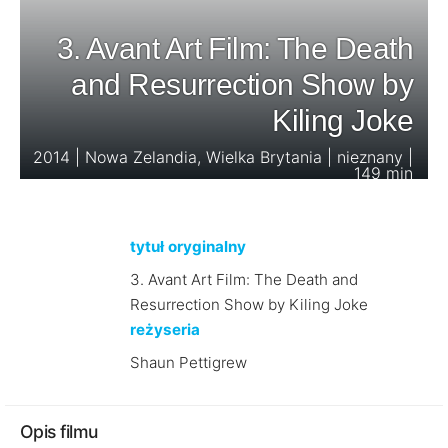
3. Avant Art Film: The Death
and Resurrection Show by
Kiling Joke
2014 | Nowa Zelandia, Wielka Brytania | nieznany |
149 min
tytuł oryginalny
3. Avant Art Film: The Death and
Resurrection Show by Kiling Joke
reżyseria
Shaun Pettigrew
Opis filmu