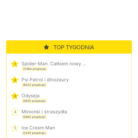
TOP TYGODNIA
Spider-Man. Całkiem nowy dzień
1
(11384 projekcje)
Psi Patrol i dinozaury
2
(8522 projekcje)
Odyseja
3
(3920 projekcje)
Minionki i straszydła
4
(2662 projekcje)
Ice Cream Man
5
(2343 projekcje)