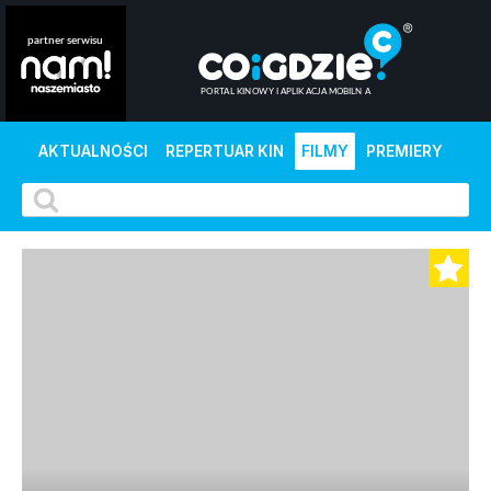
AKTUALNOŚCI
REPERTUAR KIN
FILMY
PREMIERY