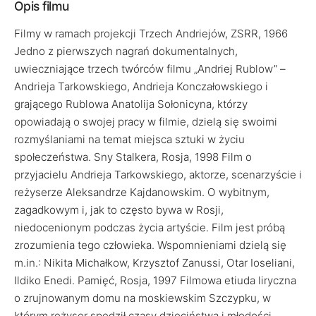
Opis filmu
Filmy w ramach projekcji Trzech Andriejów, ZSRR, 1966
Jedno z pierwszych nagrań dokumentalnych,
uwieczniające trzech twórców filmu „Andriej Rublow” –
Andrieja Tarkowskiego, Andrieja Konczałowskiego i
grającego Rublowa Anatolija Sołonicyna, którzy
opowiadają o swojej pracy w filmie, dzielą się swoimi
rozmyślaniami na temat miejsca sztuki w życiu
społeczeństwa. Sny Stalkera, Rosja, 1998 Film o
przyjacielu Andrieja Tarkowskiego, aktorze, scenarzyście i
reżyserze Aleksandrze Kajdanowskim. O wybitnym,
zagadkowym i, jak to często bywa w Rosji,
niedocenionym podczas życia artyście. Film jest próbą
zrozumienia tego człowieka. Wspomnieniami dzielą się
m.in.: Nikita Michałkow, Krzysztof Zanussi, Otar Ioseliani,
Ildiko Enedi. Pamięć, Rosja, 1997 Filmowa etiuda liryczna
o zrujnowanym domu na moskiewskim Szczypku, w
którym reżyser spędził czasy dzieciństwa i młodości.