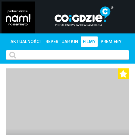
AKTUALNOŚCI
REPERTUAR KIN
FILMY
PREMIERY