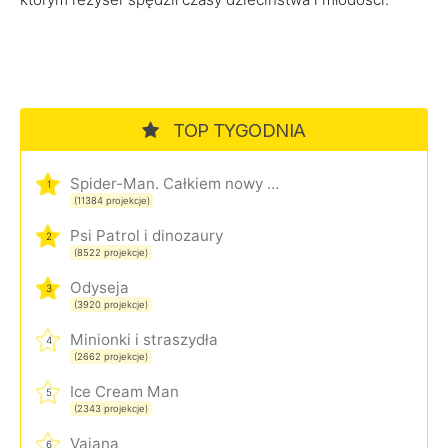
TOP TYGODNIA
Spider-Man. Całkiem nowy dzień
1
(11384 projekcje)
Psi Patrol i dinozaury
2
(8522 projekcje)
Odyseja
3
(3920 projekcje)
Minionki i straszydła
4
(2662 projekcje)
Ice Cream Man
5
(2343 projekcje)
Vaiana
6