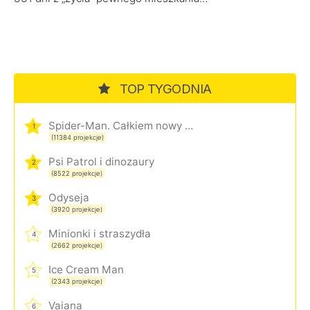
TOP TYGODNIA
Spider-Man. Całkiem nowy dzień
1
(11384 projekcje)
Psi Patrol i dinozaury
2
(8522 projekcje)
Odyseja
3
(3920 projekcje)
Minionki i straszydła
4
(2662 projekcje)
Ice Cream Man
5
(2343 projekcje)
Vaiana
6