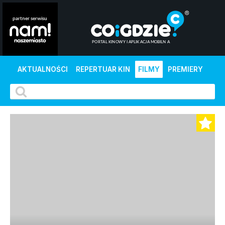
AKTUALNOŚCI
REPERTUAR KIN
FILMY
PREMIERY