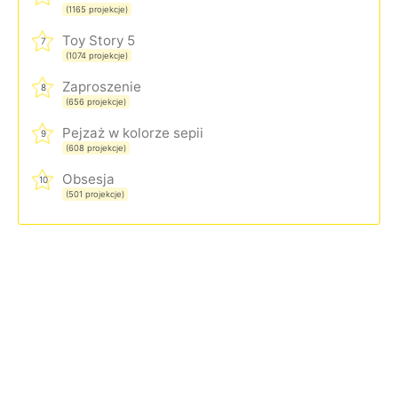
(1165 projekcje)
Toy Story 5
7
(1074 projekcje)
Zaproszenie
8
(656 projekcje)
Pejzaż w kolorze sepii
9
(608 projekcje)
Obsesja
10
(501 projekcje)