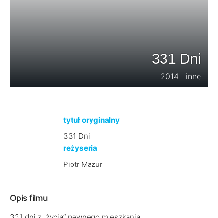
331 Dni
2014 | inne
tytuł oryginalny
331 Dni
reżyseria
Piotr Mazur
Opis filmu
331 dni z „życia” pewnego mieszkania…