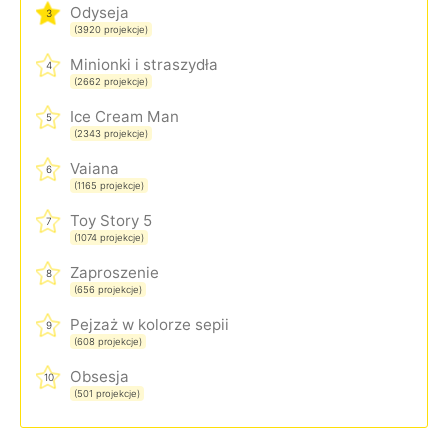
Odyseja
3
(3920 projekcje)
Minionki i straszydła
4
(2662 projekcje)
Ice Cream Man
5
(2343 projekcje)
Vaiana
6
(1165 projekcje)
Toy Story 5
7
(1074 projekcje)
Zaproszenie
8
(656 projekcje)
Pejzaż w kolorze sepii
9
(608 projekcje)
Obsesja
10
(501 projekcje)