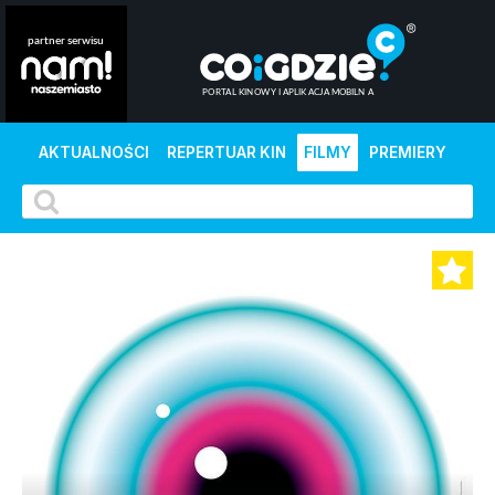
AKTUALNOŚCI
REPERTUAR KIN
FILMY
PREMIERY