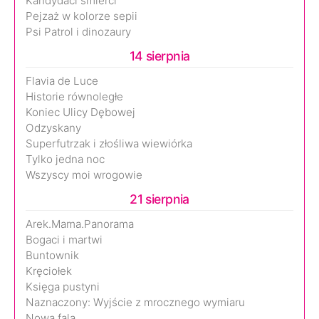
Kandydaci śmierci
Pejzaż w kolorze sepii
Psi Patrol i dinozaury
14 sierpnia
Flavia de Luce
Historie równoległe
Koniec Ulicy Dębowej
Odzyskany
Superfutrzak i złośliwa wiewiórka
Tylko jedna noc
Wszyscy moi wrogowie
21 sierpnia
Arek.Mama.Panorama
Bogaci i martwi
Buntownik
Kręciołek
Księga pustyni
Naznaczony: Wyjście z mrocznego wymiaru
Nowa fala