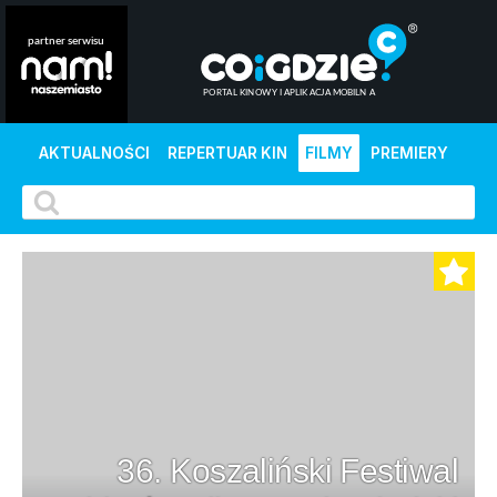
AKTUALNOŚCI
REPERTUAR KIN
FILMY
PREMIERY
36. Koszaliński Festiwal