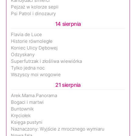
Kandydaci śmierci
Pejzaż w kolorze sepii
Psi Patrol i dinozaury
14 sierpnia
Flavia de Luce
Historie równoległe
Koniec Ulicy Dębowej
Odzyskany
Superfutrzak i złośliwa wiewiórka
Tylko jedna noc
Wszyscy moi wrogowie
21 sierpnia
Arek.Mama.Panorama
Bogaci i martwi
Buntownik
Kręciołek
Księga pustyni
Naznaczony: Wyjście z mrocznego wymiaru
Nowa fala