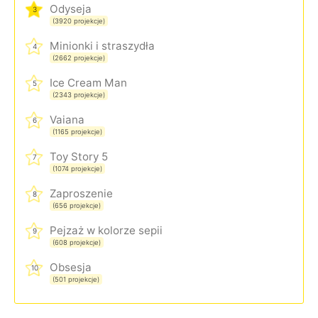
Odyseja
3
(3920 projekcje)
Minionki i straszydła
4
(2662 projekcje)
Ice Cream Man
5
(2343 projekcje)
Vaiana
6
(1165 projekcje)
Toy Story 5
7
(1074 projekcje)
Zaproszenie
8
(656 projekcje)
Pejzaż w kolorze sepii
9
(608 projekcje)
Obsesja
10
(501 projekcje)