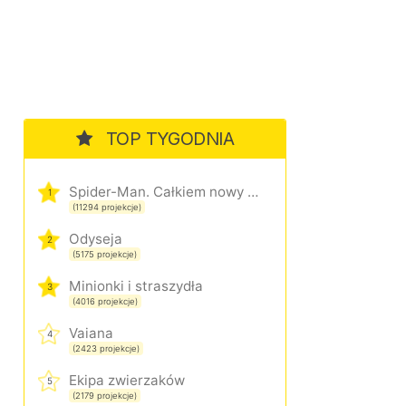
TOP TYGODNIA
Spider-Man. Całkiem nowy dzień
1
(11294 projekcje)
Odyseja
2
(5175 projekcje)
Minionki i straszydła
3
(4016 projekcje)
Vaiana
4
(2423 projekcje)
Ekipa zwierzaków
5
(2179 projekcje)