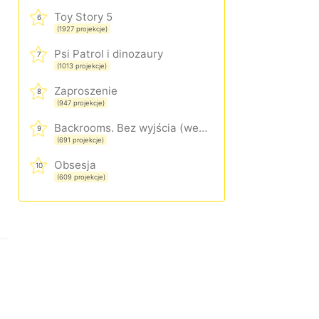
Toy Story 5
6
(1927 projekcje)
Psi Patrol i dinozaury
7
(1013 projekcje)
Zaproszenie
8
(947 projekcje)
Backrooms. Bez wyjścia (wersja rozszerzona)
9
(691 projekcje)
Obsesja
10
(609 projekcje)