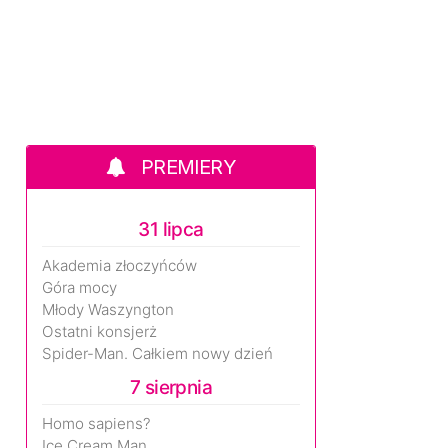
PREMIERY
31 lipca
Akademia złoczyńców
Góra mocy
Młody Waszyngton
Ostatni konsjerż
Spider-Man. Całkiem nowy dzień
7 sierpnia
Homo sapiens?
Ice Cream Man