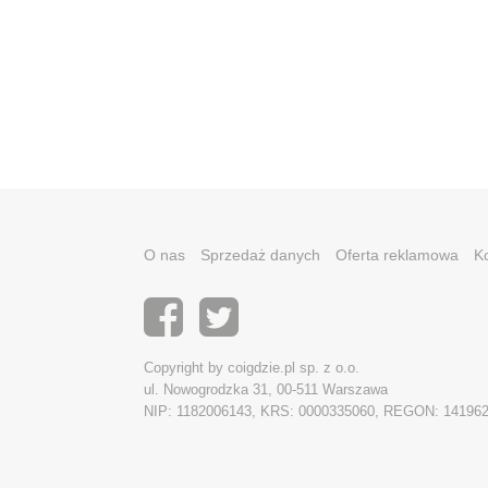
O nas
Sprzedaż danych
Oferta reklamowa
K
Copyright by coigdzie.pl sp. z o.o.
ul. Nowogrodzka 31, 00-511 Warszawa
NIP: 1182006143, KRS: 0000335060, REGON: 14196