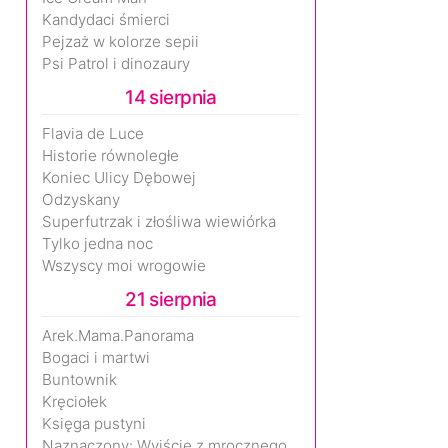
Kandydaci śmierci
Pejzaż w kolorze sepii
Psi Patrol i dinozaury
14 sierpnia
Flavia de Luce
Historie równoległe
Koniec Ulicy Dębowej
Odzyskany
Superfutrzak i złośliwa wiewiórka
Tylko jedna noc
Wszyscy moi wrogowie
21 sierpnia
Arek.Mama.Panorama
Bogaci i martwi
Buntownik
Kręciołek
Księga pustyni
Naznaczony: Wyjście z mrocznego wymiaru