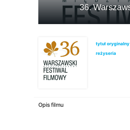
36. Warszaws
tytuł oryginalny
reżyseria
Opis filmu