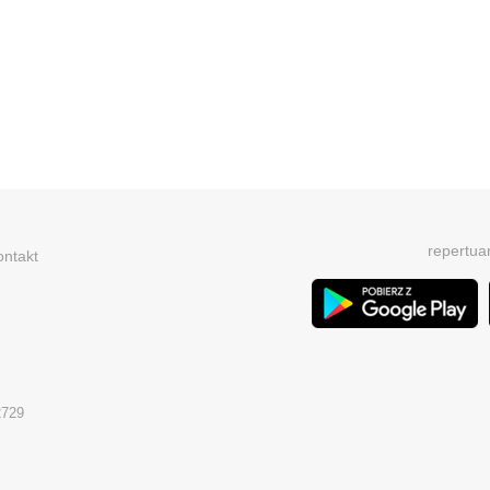
repertua
ontakt
2729