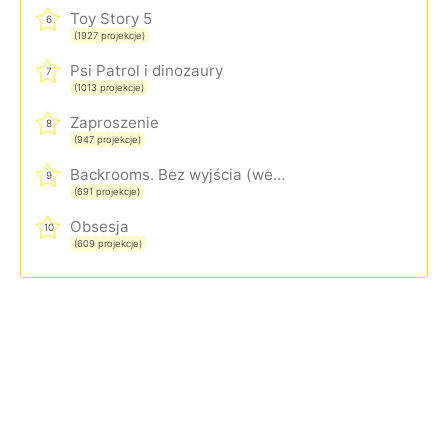
Toy Story 5
6
(1927 projekcje)
Psi Patrol i dinozaury
7
(1013 projekcje)
Zaproszenie
8
(947 projekcje)
Backrooms. Bez wyjścia (wersja rozszerzona)
9
(691 projekcje)
Obsesja
10
(609 projekcje)