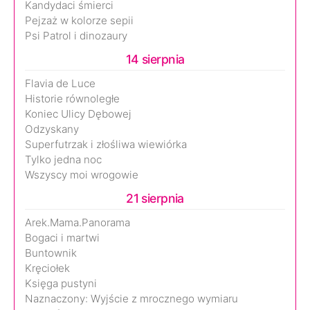
Kandydaci śmierci
Pejzaż w kolorze sepii
Psi Patrol i dinozaury
14 sierpnia
Flavia de Luce
Historie równoległe
Koniec Ulicy Dębowej
Odzyskany
Superfutrzak i złośliwa wiewiórka
Tylko jedna noc
Wszyscy moi wrogowie
21 sierpnia
Arek.Mama.Panorama
Bogaci i martwi
Buntownik
Kręciołek
Księga pustyni
Naznaczony: Wyjście z mrocznego wymiaru