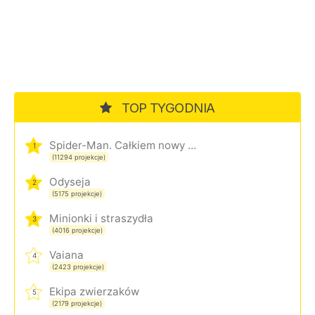
TOP TYGODNIA
Spider-Man. Całkiem nowy dzień
1
(11294 projekcje)
Odyseja
2
(5175 projekcje)
Minionki i straszydła
3
(4016 projekcje)
Vaiana
4
(2423 projekcje)
Ekipa zwierzaków
5
(2179 projekcje)