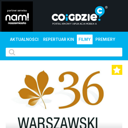
AKTUALNOŚCI
REPERTUAR KIN
FILMY
PREMIERY