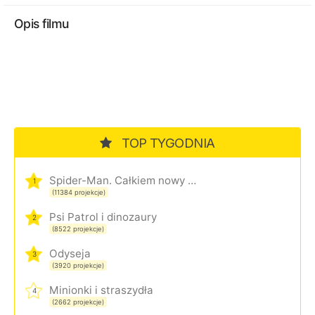
Opis filmu
TOP TYGODNIA
Spider-Man. Całkiem nowy dzień
1
(11384 projekcje)
Psi Patrol i dinozaury
2
(8522 projekcje)
Odyseja
3
(3920 projekcje)
Minionki i straszydła
4
(2662 projekcje)