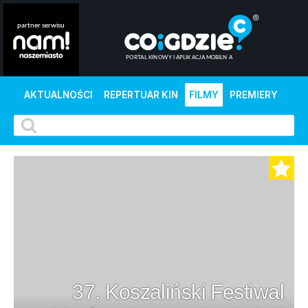
AKTUALNOŚCI
REPERTUAR KIN
FILMY
PREMIERY
37. Koszaliński Festiwal