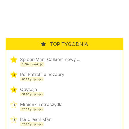
TOP TYGODNIA
Spider-Man. Całkiem nowy dzień
1
(11384 projekcje)
Psi Patrol i dinozaury
2
(8522 projekcje)
Odyseja
3
(3920 projekcje)
Minionki i straszydła
4
(2662 projekcje)
Ice Cream Man
5
(2343 projekcje)