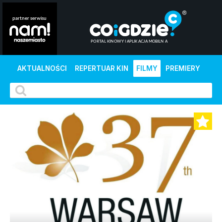
AKTUALNOŚCI
REPERTUAR KIN
FILMY
PREMIERY