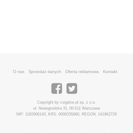
O nas
Sprzedaż danych
Oferta reklamowa
Kontakt
Copyright by coigdzie.pl sp. z o.o.
ul. Nowogrodzka 31, 00-511 Warszawa
NIP: 1182006143, KRS: 0000335060, REGON: 141962729