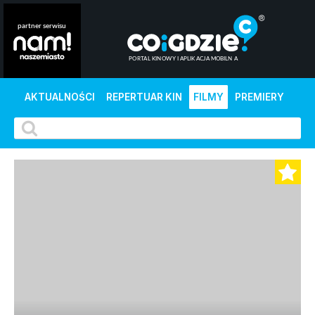
AKTUALNOŚCI
REPERTUAR KIN
FILMY
PREMIERY