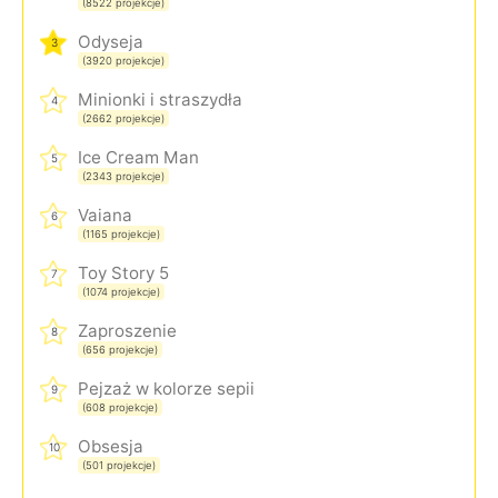
(8522 projekcje)
Odyseja
3
(3920 projekcje)
Minionki i straszydła
4
(2662 projekcje)
Ice Cream Man
5
(2343 projekcje)
Vaiana
6
(1165 projekcje)
Toy Story 5
7
(1074 projekcje)
Zaproszenie
8
(656 projekcje)
Pejzaż w kolorze sepii
9
(608 projekcje)
Obsesja
10
(501 projekcje)