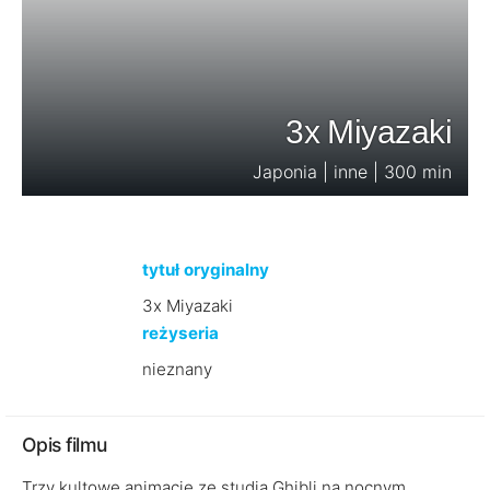
3x Miyazaki
Japonia | inne | 300 min
tytuł oryginalny
3x Miyazaki
reżyseria
nieznany
Opis filmu
Trzy kultowe animacje ze studia Ghibli na nocnym