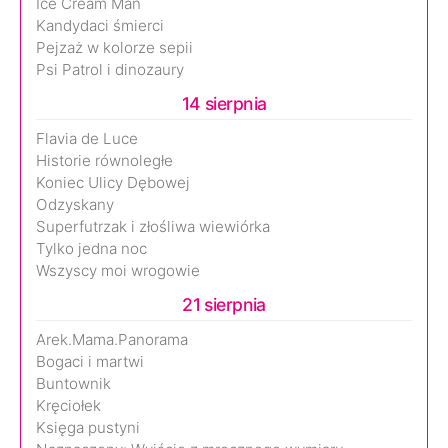
Ice Cream Man
Kandydaci śmierci
Pejzaż w kolorze sepii
Psi Patrol i dinozaury
14 sierpnia
Flavia de Luce
Historie równoległe
Koniec Ulicy Dębowej
Odzyskany
Superfutrzak i złośliwa wiewiórka
Tylko jedna noc
Wszyscy moi wrogowie
21 sierpnia
Arek.Mama.Panorama
Bogaci i martwi
Buntownik
Kręciołek
Księga pustyni