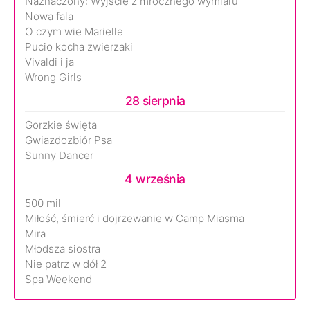
Naznaczony: Wyjście z mrocznego wymiaru
Nowa fala
O czym wie Marielle
Pucio kocha zwierzaki
Vivaldi i ja
Wrong Girls
28 sierpnia
Gorzkie święta
Gwiazdozbiór Psa
Sunny Dancer
4 września
500 mil
Miłość, śmierć i dojrzewanie w Camp Miasma
Mira
Młodsza siostra
Nie patrz w dół 2
Spa Weekend