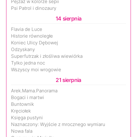
Pejzaż w kolorze sepii
Psi Patrol i dinozaury
14 sierpnia
Flavia de Luce
Historie równoległe
Koniec Ulicy Dębowej
Odzyskany
Superfutrzak i złośliwa wiewiórka
Tylko jedna noc
Wszyscy moi wrogowie
21 sierpnia
Arek.Mama.Panorama
Bogaci i martwi
Buntownik
Kręciołek
Księga pustyni
Naznaczony: Wyjście z mrocznego wymiaru
Nowa fala