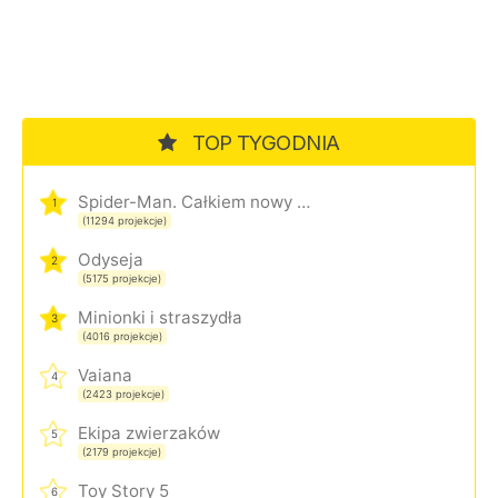
TOP TYGODNIA
Spider-Man. Całkiem nowy dzień
1
(11294 projekcje)
Odyseja
2
(5175 projekcje)
Minionki i straszydła
3
(4016 projekcje)
Vaiana
4
(2423 projekcje)
Ekipa zwierzaków
5
(2179 projekcje)
Toy Story 5
6