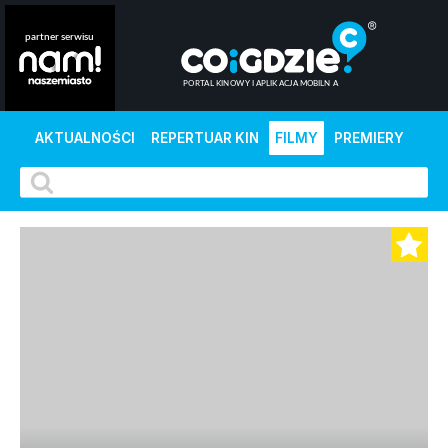
AKTUALNOŚCI
REPERTUAR KIN
FILMY
PREMIERY