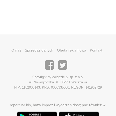
O nas
Sprzedaż danych
Oferta reklamowa
Kontakt
Copyright by coigdzie.pl sp. z o.o.
ul. Nowogrodzka 31, 00-511 Warszawa
NIP: 1182006143, KRS: 0000335060, REGON: 141962729
repertuar kin, baza imprez i wydarzeń dostępne również w: