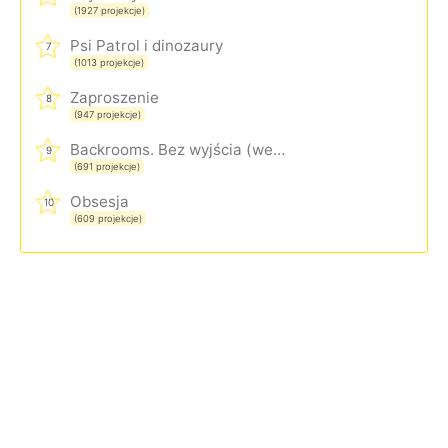
(1927 projekcje)
Psi Patrol i dinozaury
7
(1013 projekcje)
Zaproszenie
8
(947 projekcje)
Backrooms. Bez wyjścia (wersja rozszerzona)
9
(691 projekcje)
Obsesja
10
(609 projekcje)