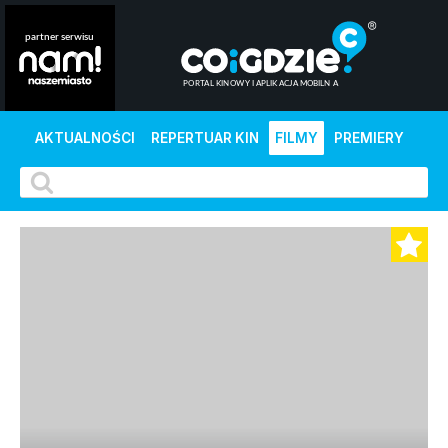
AKTUALNOŚCI
REPERTUAR KIN
FILMY
PREMIERY