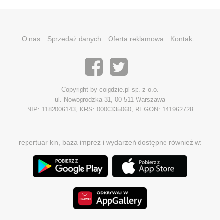
O nas
Sprzedaż danych
Oferta reklamowa
Kontakt
Copyright by coigdzie.pl sp. z o.o.
ul. Nowogrodzka 31, 00-511 Warszawa
NIP: 1182006143, KRS: 0000335060, REGON: 141962729
repertuar kin, baza imprez i wydarzeń dostępne również w: