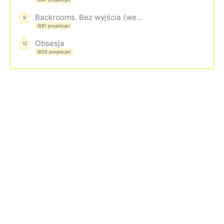
Backrooms. Bez wyjścia (wersja rozszerzona)
9
(691 projekcje)
Obsesja
10
(609 projekcje)