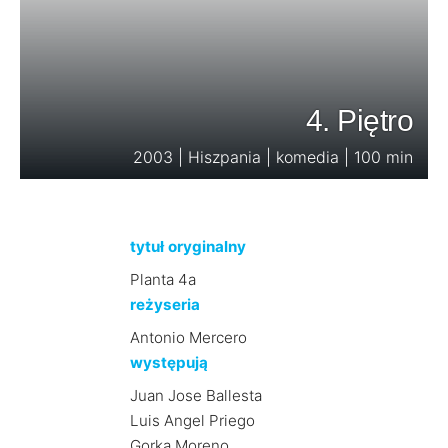
4. Piętro
2003 | Hiszpania | komedia | 100 min
tytuł oryginalny
Planta 4a
reżyseria
Antonio Mercero
występują
Juan Jose Ballesta
Luis Angel Priego
Gorka Moreno