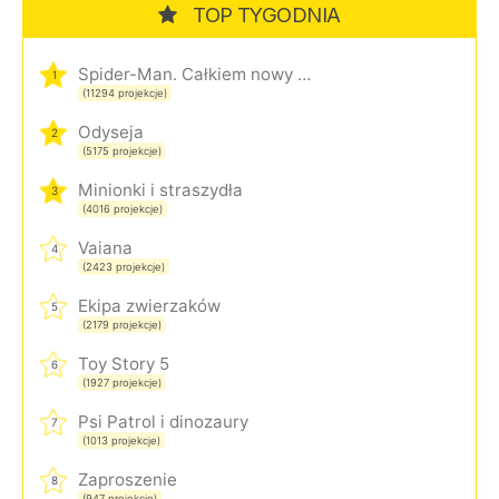
TOP TYGODNIA
Spider-Man. Całkiem nowy dzień
1
(11294 projekcje)
Odyseja
2
(5175 projekcje)
Minionki i straszydła
3
(4016 projekcje)
Vaiana
4
(2423 projekcje)
Ekipa zwierzaków
5
(2179 projekcje)
Toy Story 5
6
(1927 projekcje)
Psi Patrol i dinozaury
7
(1013 projekcje)
Zaproszenie
8
(947 projekcje)