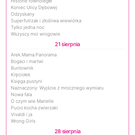
Historie równoległe
Koniec Ulicy Dębowej
Odzyskany
Superfutrzak i złośliwa wiewiórka
Tylko jedna noc
Wszyscy moi wrogowie
21 sierpnia
Arek.Mama.Panorama
Bogaci i martwi
Buntownik
Kręciołek
Księga pustyni
Naznaczony: Wyjście z mrocznego wymiaru
Nowa fala
O czym wie Marielle
Pucio kocha zwierzaki
Vivaldi i ja
Wrong Girls
28 sierpnia