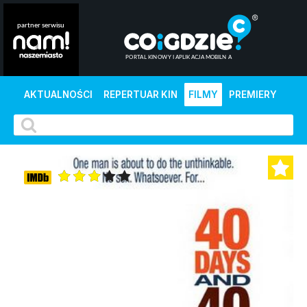
AKTUALNOŚCI
REPERTUAR KIN
FILMY
PREMIERY