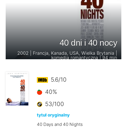
40 dni i 40 nocy
2002 | Francja, Kanada, USA, Wielka Brytania |
komedia romantyczna | 94 min
5.6/10
40%
53/100
tytuł oryginalny
40 Days and 40 Nights