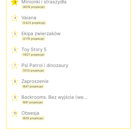
Minionki i straszydła
3
(4016 projekcje)
Vaiana
4
(2423 projekcje)
Ekipa zwierzaków
5
(2179 projekcje)
Toy Story 5
6
(1927 projekcje)
Psi Patrol i dinozaury
7
(1013 projekcje)
Zaproszenie
8
(947 projekcje)
Backrooms. Bez wyjścia (wersja rozszerzona)
9
(691 projekcje)
Obsesja
10
(609 projekcje)