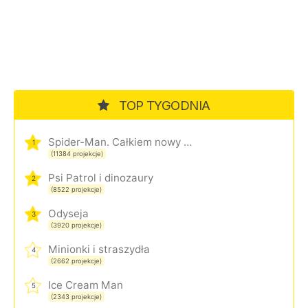
TOP TYGODNIA
Spider-Man. Całkiem nowy dzień
1
(11384 projekcje)
Psi Patrol i dinozaury
2
(8522 projekcje)
Odyseja
3
(3920 projekcje)
Minionki i straszydła
4
(2662 projekcje)
Ice Cream Man
5
(2343 projekcje)