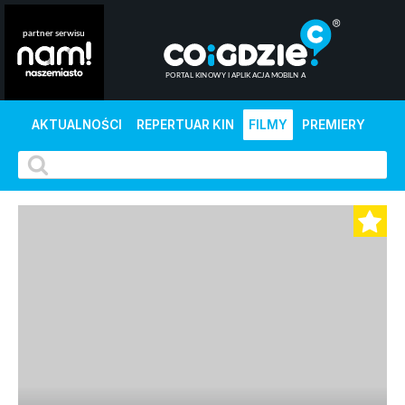
AKTUALNOŚCI
REPERTUAR KIN
FILMY
PREMIERY