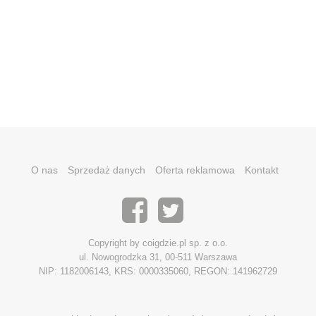
O nas
Sprzedaż danych
Oferta reklamowa
Kontakt
Copyright by coigdzie.pl sp. z o.o.
ul. Nowogrodzka 31, 00-511 Warszawa
NIP: 1182006143, KRS: 0000335060, REGON: 141962729