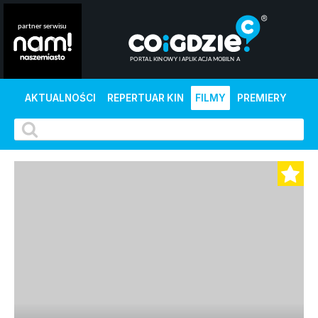
AKTUALNOŚCI
REPERTUAR KIN
FILMY
PREMIERY