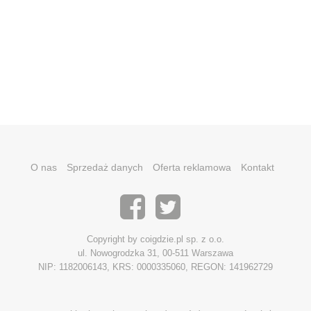
O nas
Sprzedaż danych
Oferta reklamowa
Kontakt
Copyright by coigdzie.pl sp. z o.o.
ul. Nowogrodzka 31, 00-511 Warszawa
NIP: 1182006143, KRS: 0000335060, REGON: 141962729