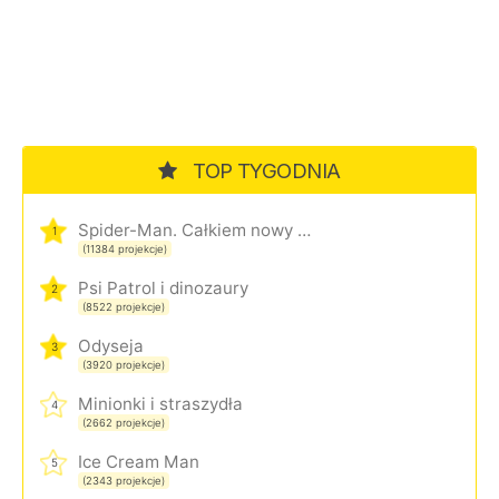
TOP TYGODNIA
Spider-Man. Całkiem nowy dzień
1
(11384 projekcje)
Psi Patrol i dinozaury
2
(8522 projekcje)
Odyseja
3
(3920 projekcje)
Minionki i straszydła
4
(2662 projekcje)
Ice Cream Man
5
(2343 projekcje)