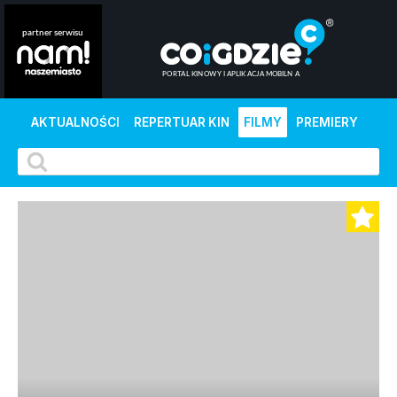
AKTUALNOŚCI
REPERTUAR KIN
FILMY
PREMIERY