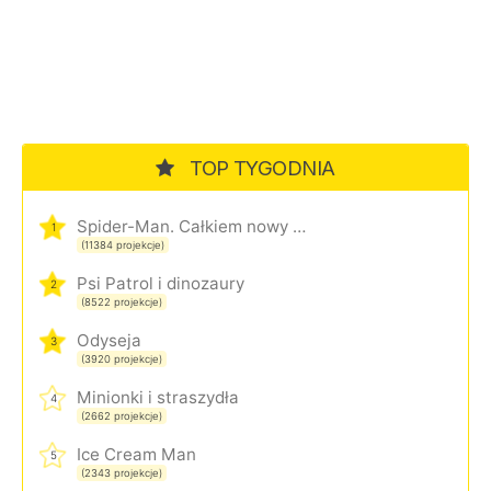
TOP TYGODNIA
Spider-Man. Całkiem nowy dzień
1
(11384 projekcje)
Psi Patrol i dinozaury
2
(8522 projekcje)
Odyseja
3
(3920 projekcje)
Minionki i straszydła
4
(2662 projekcje)
Ice Cream Man
5
(2343 projekcje)