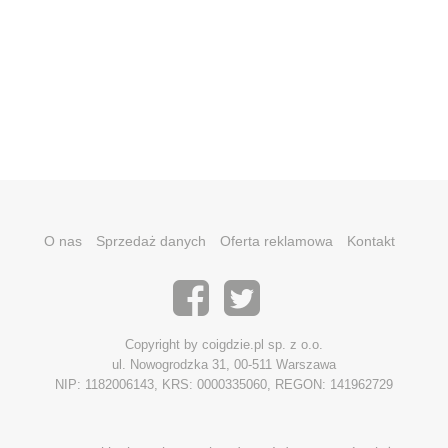
O nas
Sprzedaż danych
Oferta reklamowa
Kontakt
Copyright by coigdzie.pl sp. z o.o.
ul. Nowogrodzka 31, 00-511 Warszawa
NIP: 1182006143, KRS: 0000335060, REGON: 141962729