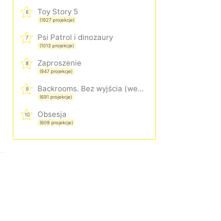
Toy Story 5
6
(1927 projekcje)
Psi Patrol i dinozaury
7
(1013 projekcje)
Zaproszenie
8
(947 projekcje)
Backrooms. Bez wyjścia (wersja rozszerzona)
9
(691 projekcje)
Obsesja
10
(609 projekcje)