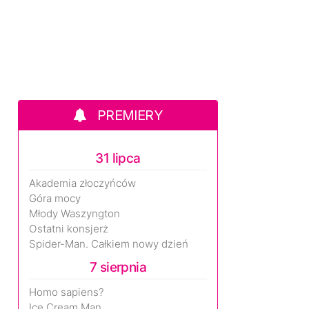
PREMIERY
31 lipca
Akademia złoczyńców
Góra mocy
Młody Waszyngton
Ostatni konsjerż
Spider-Man. Całkiem nowy dzień
7 sierpnia
Homo sapiens?
Ice Cream Man