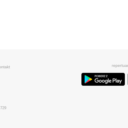
repertua
ontakt
2729