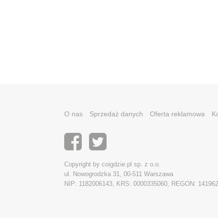
O nas
Sprzedaż danych
Oferta reklamowa
K
Copyright by coigdzie.pl sp. z o.o.
ul. Nowogrodzka 31, 00-511 Warszawa
NIP: 1182006143, KRS: 0000335060, REGON: 14196