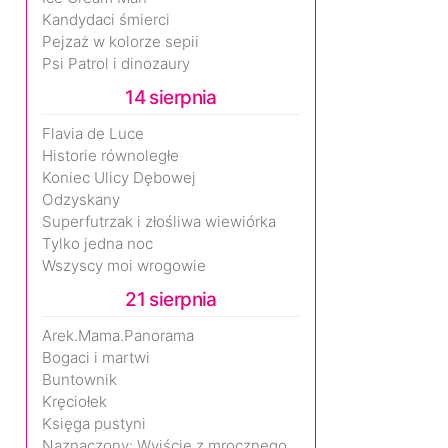
Kandydaci śmierci
Pejzaż w kolorze sepii
Psi Patrol i dinozaury
14 sierpnia
Flavia de Luce
Historie równoległe
Koniec Ulicy Dębowej
Odzyskany
Superfutrzak i złośliwa wiewiórka
Tylko jedna noc
Wszyscy moi wrogowie
21 sierpnia
Arek.Mama.Panorama
Bogaci i martwi
Buntownik
Kręciołek
Księga pustyni
Naznaczony: Wyjście z mrocznego wymiaru