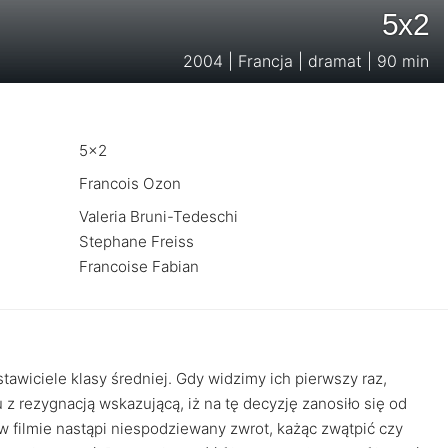
5x2
2004 | Francja | dramat | 90 min
5x2
Francois Ozon
Valeria Bruni-Tedeschi
Stephane Freiss
Francoise Fabian
dstawiciele klasy średniej. Gdy widzimy ich pierwszy raz,
z rezygnacją wskazującą, iż na tę decyzję zanosiło się od
w filmie nastąpi niespodziewany zwrot, każąc zwątpić czy