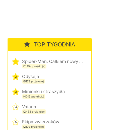
TOP TYGODNIA
Spider-Man. Całkiem nowy dzień
1
(11294 projekcje)
Odyseja
2
(5175 projekcje)
Minionki i straszydła
3
(4016 projekcje)
Vaiana
4
(2423 projekcje)
Ekipa zwierzaków
5
(2179 projekcje)