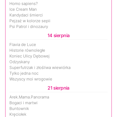
Homo sapiens?
Ice Cream Man
Kandydaci śmierci
Pejzaż w kolorze sepii
Psi Patrol i dinozaury
14 sierpnia
Flavia de Luce
Historie równoległe
Koniec Ulicy Dębowej
Odzyskany
Superfutrzak i złośliwa wiewiórka
Tylko jedna noc
Wszyscy moi wrogowie
21 sierpnia
Arek.Mama.Panorama
Bogaci i martwi
Buntownik
Kręciołek