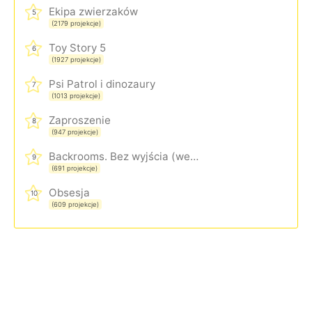
Ekipa zwierzaków
5
(2179 projekcje)
Toy Story 5
6
(1927 projekcje)
Psi Patrol i dinozaury
7
(1013 projekcje)
Zaproszenie
8
(947 projekcje)
Backrooms. Bez wyjścia (wersja rozszerzona)
9
(691 projekcje)
Obsesja
10
(609 projekcje)