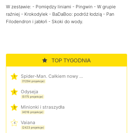
W zestawie: - Pomiędzy liniami - Pingwin - W grupie
raźniej - Krokodylek - BaDaBoo: podróż łodzią - Pan
Filodendron i jabłoń - Skoki do wody.
TOP TYGODNIA
Spider-Man. Całkiem nowy dzień
1
(11294 projekcje)
Odyseja
2
(5175 projekcje)
Minionki i straszydła
3
(4016 projekcje)
Vaiana
4
(2423 projekcje)