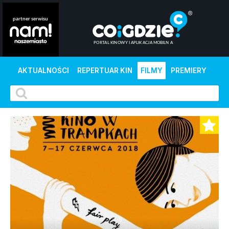
AKTUALNOŚCI
REPERTUAR KIN
FILMY
PREMIERY