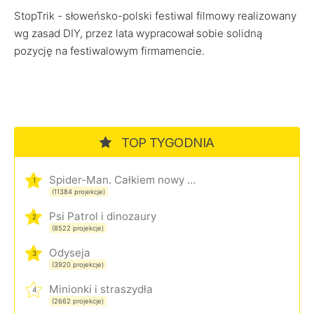
StopTrik - słoweńsko-polski festiwal filmowy realizowany
wg zasad DIY, przez lata wypracował sobie solidną
pozycję na festiwalowym firmamencie.
TOP TYGODNIA
Spider-Man. Całkiem nowy dzień
1
(11384 projekcje)
Psi Patrol i dinozaury
2
(8522 projekcje)
Odyseja
3
(3920 projekcje)
Minionki i straszydła
4
(2662 projekcje)