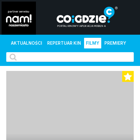
AKTUALNOŚCI
REPERTUAR KIN
FILMY
PREMIERY