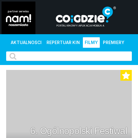
AKTUALNOŚCI
REPERTUAR KIN
FILMY
PREMIERY
6. Ogólnopolski Festiwal