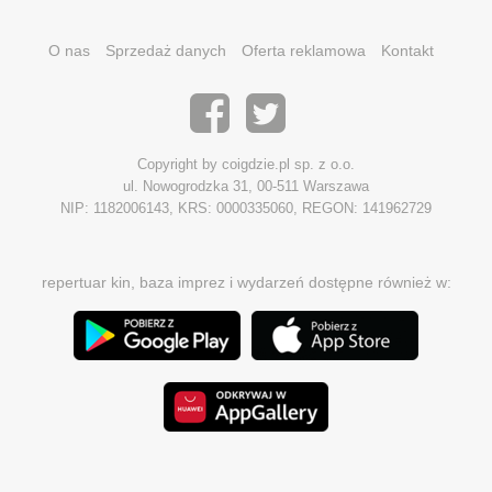
O nas
Sprzedaż danych
Oferta reklamowa
Kontakt
Copyright by coigdzie.pl sp. z o.o.
ul. Nowogrodzka 31, 00-511 Warszawa
NIP: 1182006143, KRS: 0000335060, REGON: 141962729
repertuar kin, baza imprez i wydarzeń dostępne również w: