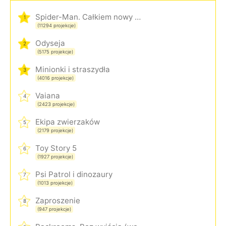
Spider-Man. Całkiem nowy dzień
1
(11294 projekcje)
Odyseja
2
(5175 projekcje)
Minionki i straszydła
3
(4016 projekcje)
Vaiana
4
(2423 projekcje)
Ekipa zwierzaków
5
(2179 projekcje)
Toy Story 5
6
(1927 projekcje)
Psi Patrol i dinozaury
7
(1013 projekcje)
Zaproszenie
8
(947 projekcje)