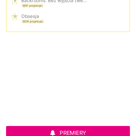
Backrooms. Bez wyjścia (wersja rozszerzona)
9
(691 projekcje)
Obsesja
10
(609 projekcje)
PREMIERY