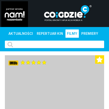
AKTUALNOŚCI
REPERTUAR KIN
FILMY
PREMIERY