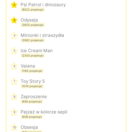
Psi Patrol i dinozaury
2
(8522 projekcje)
Odyseja
3
(3920 projekcje)
Minionki i straszydła
4
(2662 projekcje)
Ice Cream Man
5
(2343 projekcje)
Vaiana
6
(1165 projekcje)
Toy Story 5
7
(1074 projekcje)
Zaproszenie
8
(656 projekcje)
Pejzaż w kolorze sepii
9
(608 projekcje)
Obsesja
10