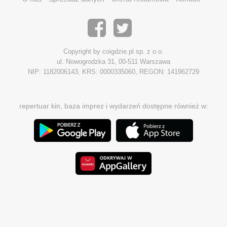
Copyright by coigdzie.pl sp. z o.o.
ul. Nowogrodzka 31, 00-511 Warszawa
NIP: 1182006143, KRS: 0000335060, REGON: 141962729
repertuar kin, baza imprez i wydarzeń dostępne również w: