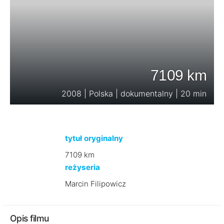
7109 km
2008 | Polska | dokumentalny | 20 min
tytuł oryginalny
7109 km
reżyseria
Marcin Filipowicz
Opis filmu