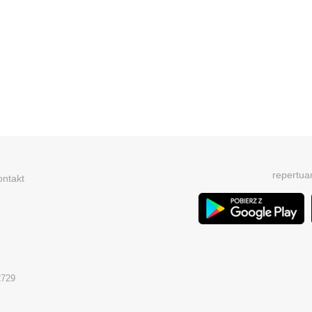
repertua
ontakt
2729