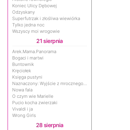
Koniec Ulicy Dębowej
Odzyskany
Superfutrzak i złośliwa wiewiórka
Tylko jedna noc
Wszyscy moi wrogowie
21 sierpnia
Arek.Mama.Panorama
Bogaci i martwi
Buntownik
Kręciołek
Księga pustyni
Naznaczony: Wyjście z mrocznego wymiaru
Nowa fala
O czym wie Marielle
Pucio kocha zwierzaki
Vivaldi i ja
Wrong Girls
28 sierpnia