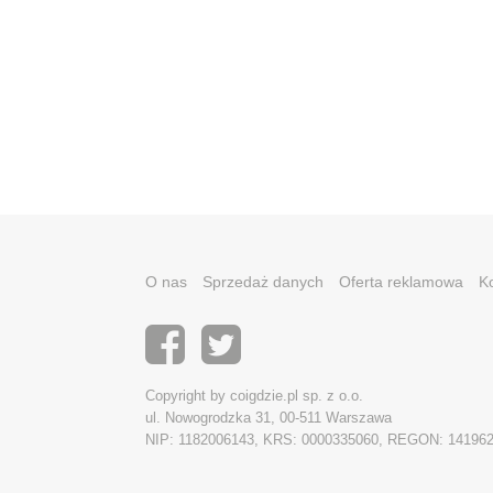
O nas
Sprzedaż danych
Oferta reklamowa
K
Copyright by coigdzie.pl sp. z o.o.
ul. Nowogrodzka 31, 00-511 Warszawa
NIP: 1182006143, KRS: 0000335060, REGON: 14196