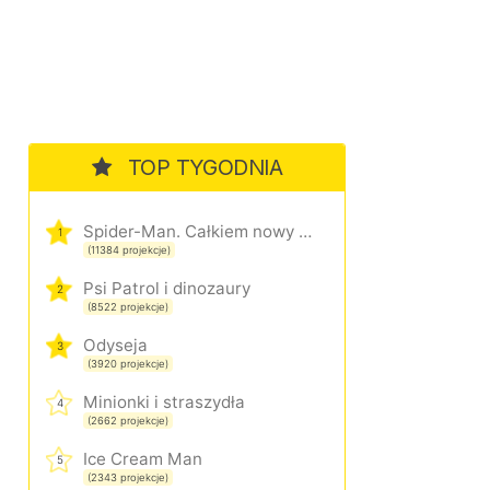
TOP TYGODNIA
Spider-Man. Całkiem nowy dzień
1
(11384 projekcje)
Psi Patrol i dinozaury
2
(8522 projekcje)
Odyseja
3
(3920 projekcje)
Minionki i straszydła
4
(2662 projekcje)
Ice Cream Man
5
(2343 projekcje)