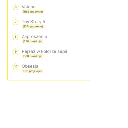
Vaiana
6
(1165 projekcje)
Toy Story 5
7
(1074 projekcje)
Zaproszenie
8
(656 projekcje)
Pejzaż w kolorze sepii
9
(608 projekcje)
Obsesja
10
(501 projekcje)