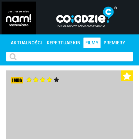
AKTUALNOŚCI
REPERTUAR KIN
FILMY
PREMIERY