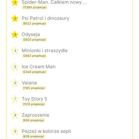
Spider-Man. Całkiem nowy dzień
1
(11384 projekcje)
Psi Patrol i dinozaury
2
(8522 projekcje)
Odyseja
3
(3920 projekcje)
Minionki i straszydła
4
(2662 projekcje)
Ice Cream Man
5
(2343 projekcje)
Vaiana
6
(1165 projekcje)
Toy Story 5
7
(1074 projekcje)
Zaproszenie
8
(656 projekcje)
Pejzaż w kolorze sepii
9
(608 projekcje)