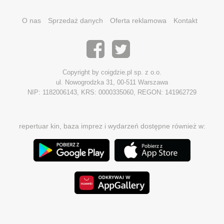
O nas
Sprzedaż danych
Oferta reklamowa
Kontakt
Copyright by coigdzie.pl sp. z o.o.
ul. Nowogrodzka 31, 00-511 Warszawa
NIP: 1182006143, KRS: 0000335060, REGON: 141962729
repertuar kin, baza imprez i wydarzeń dostępne również w: