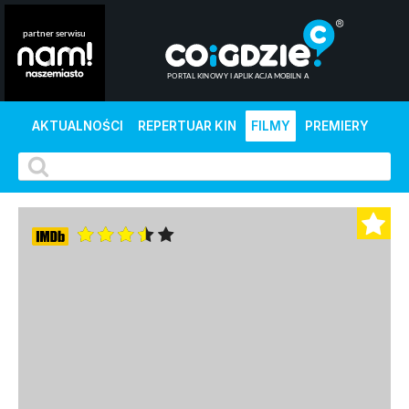
AKTUALNOŚCI
REPERTUAR KIN
FILMY
PREMIERY