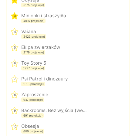
2
(5175 projekcje)
Minionki i straszydła
3
(4016 projekcje)
Vaiana
4
(2423 projekcje)
Ekipa zwierzaków
5
(2179 projekcje)
Toy Story 5
6
(1927 projekcje)
Psi Patrol i dinozaury
7
(1013 projekcje)
Zaproszenie
8
(947 projekcje)
Backrooms. Bez wyjścia (wersja rozszerzona)
9
(691 projekcje)
Obsesja
10
(609 projekcje)