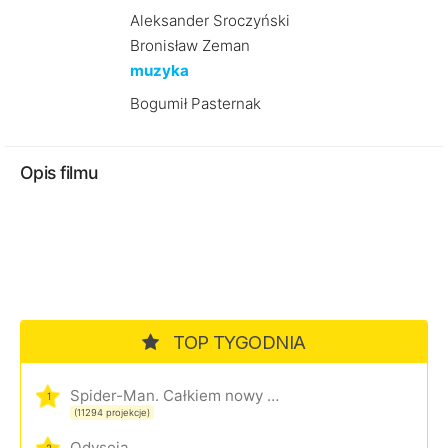
Aleksander Sroczyński
Bronisław Zeman
muzyka
Bogumił Pasternak
Opis filmu
TOP TYGODNIA
Spider-Man. Całkiem nowy dzień
1
(11294 projekcje)
Odyseja