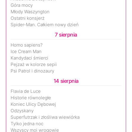
Góra mocy
Młody Waszyngton
Ostatni konsjerż
Spider-Man. Całkiem nowy dzień
7 sierpnia
Homo sapiens?
Ice Cream Man
Kandydaci śmierci
Pejzaż w kolorze sepii
Psi Patrol i dinozaury
14 sierpnia
Flavia de Luce
Historie równoległe
Koniec Ulicy Dębowej
Odzyskany
Superfutrzak i złośliwa wiewiórka
Tylko jedna noc
Wszyscy moi wrogowie