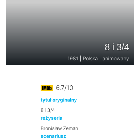
8 i 3/4
1981 | Polska | animowany
6.7/10
tytuł oryginalny
8 i 3/4
reżyseria
Bronisław Zeman
scenariusz