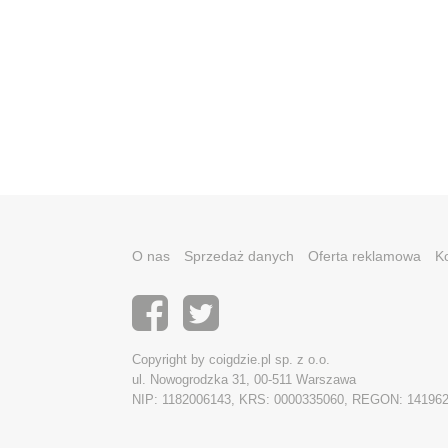
O nas
Sprzedaż danych
Oferta reklamowa
K
Copyright by coigdzie.pl sp. z o.o.
ul. Nowogrodzka 31, 00-511 Warszawa
NIP: 1182006143, KRS: 0000335060, REGON: 14196