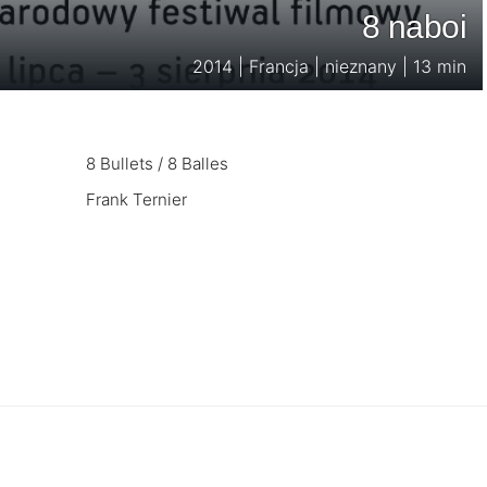
8 naboi
2014 | Francja | nieznany | 13 min
8 Bullets / 8 Balles
Frank Ternier