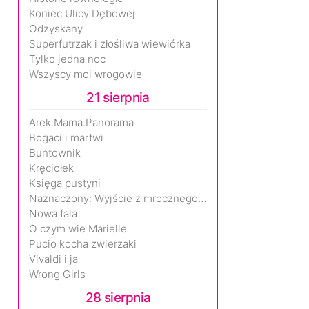
Koniec Ulicy Dębowej
Odzyskany
Superfutrzak i złośliwa wiewiórka
Tylko jedna noc
Wszyscy moi wrogowie
21 sierpnia
Arek.Mama.Panorama
Bogaci i martwi
Buntownik
Kręciołek
Księga pustyni
Naznaczony: Wyjście z mrocznego wymiaru
Nowa fala
O czym wie Marielle
Pucio kocha zwierzaki
Vivaldi i ja
Wrong Girls
28 sierpnia