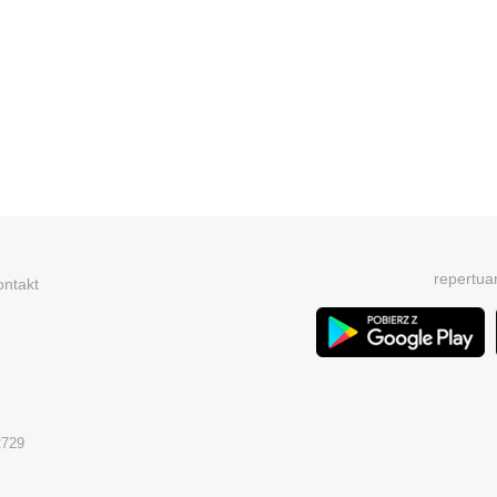
repertua
ontakt
2729