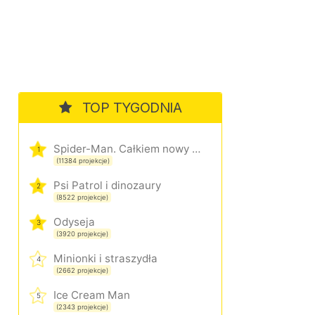
TOP TYGODNIA
Spider-Man. Całkiem nowy dzień
1
(11384 projekcje)
Psi Patrol i dinozaury
2
(8522 projekcje)
Odyseja
3
(3920 projekcje)
Minionki i straszydła
4
(2662 projekcje)
Ice Cream Man
5
(2343 projekcje)