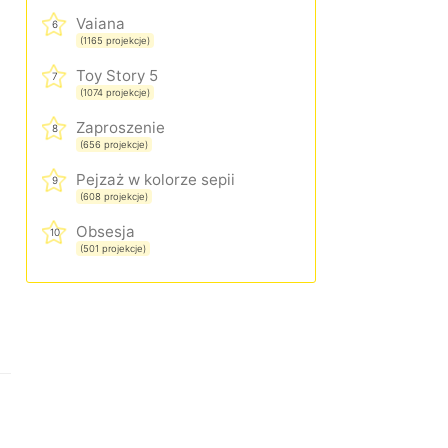
Vaiana
6
(1165 projekcje)
Toy Story 5
7
(1074 projekcje)
Zaproszenie
8
(656 projekcje)
Pejzaż w kolorze sepii
9
(608 projekcje)
Obsesja
10
(501 projekcje)