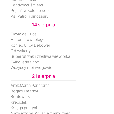
Kandydaci śmierci
Pejzaż w kolorze sepii
Psi Patrol i dinozaury
14 sierpnia
Flavia de Luce
Historie równoległe
Koniec Ulicy Dębowej
Odzyskany
Superfutrzak i złośliwa wiewiórka
Tylko jedna noc
Wszyscy moi wrogowie
21 sierpnia
Arek.Mama.Panorama
Bogaci i martwi
Buntownik
Kręciołek
Księga pustyni
Naznaczony: Wyjście z mrocznego wymiaru