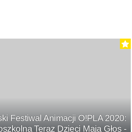
ski Festiwal Animacji O!PLA 2020:
szkolna Teraz Dzieci Mają Głos -