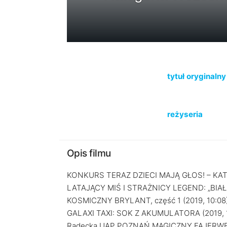
tytuł oryginalny
reżyseria
Opis filmu
KONKURS TERAZ DZIECI MAJĄ GŁOS! – KA
LATAJĄCY MIŚ I STRAŻNICY LEGEND: „BIAŁA 
KOSMICZNY BRYLANT, część 1 (2019, 10:08)
GALAXI TAXI: SOK Z AKUMULATORA (2019, 13:
Radecka UAP POZNAŃ MAGICZNY FAJERWERK 