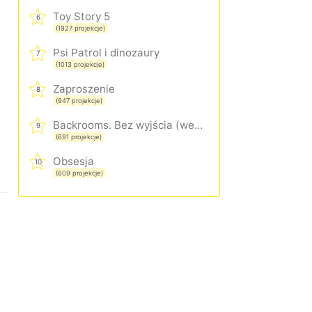
Toy Story 5
6
(1927 projekcje)
Psi Patrol i dinozaury
7
(1013 projekcje)
Zaproszenie
8
(947 projekcje)
Backrooms. Bez wyjścia (wersja rozszerzona)
9
(691 projekcje)
Obsesja
10
(609 projekcje)