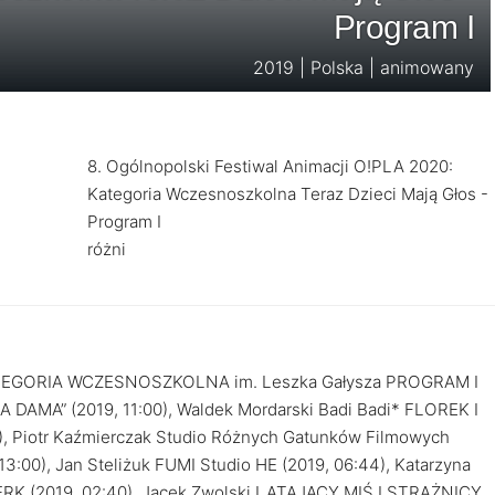
Program I
2019 | Polska | animowany
8. Ogólnopolski Festiwal Animacji O!PLA 2020:
Kategoria Wczesnoszkolna Teraz Dzieci Mają Głos -
Program I
różni
TEGORIA WCZESNOSZKOLNA im. Leszka Gałysza PROGRAM I
DAMA” (2019, 11:00), Waldek Mordarski Badi Badi* FLOREK I
, Piotr Kaźmierczak Studio Różnych Gatunków Filmowych
00), Jan Steliżuk FUMI Studio HE (2019, 06:44), Katarzyna
(2019, 02:40), Jacek Zwolski LATAJĄCY MIŚ I STRAŻNICY