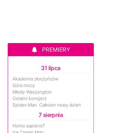
PREMIERY
31 lipca
Akademia złoczyńców
Góra mocy
Młody Waszyngton
Ostatni konsjerż
Spider-Man. Całkiem nowy dzień
7 sierpnia
Homo sapiens?
Ice Cream Man