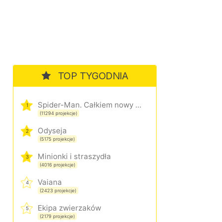
TOP TYGODNIA
Spider-Man. Całkiem nowy dzień
1
(11294 projekcje)
Odyseja
2
(5175 projekcje)
Minionki i straszydła
3
(4016 projekcje)
Vaiana
4
(2423 projekcje)
Ekipa zwierzaków
5
(2179 projekcje)