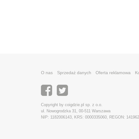
O nas
Sprzedaż danych
Oferta reklamowa
K
Copyright by coigdzie.pl sp. z o.o.
ul. Nowogrodzka 31, 00-511 Warszawa
NIP: 1182006143, KRS: 0000335060, REGON: 14196