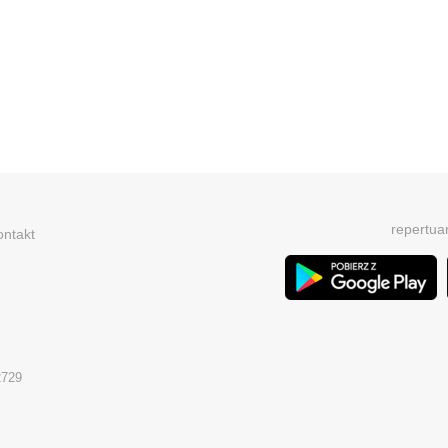
repertua
ontakt
2729