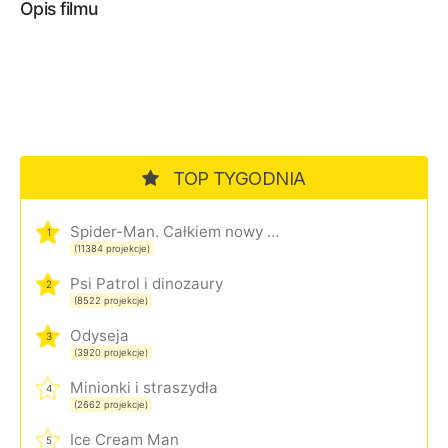
Opis filmu
TOP TYGODNIA
Spider-Man. Całkiem nowy dzień
1
(11384 projekcje)
Psi Patrol i dinozaury
2
(8522 projekcje)
Odyseja
3
(3920 projekcje)
Minionki i straszydła
4
(2662 projekcje)
Ice Cream Man
5