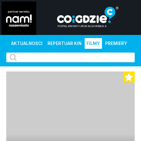
AKTUALNOŚCI
REPERTUAR KIN
FILMY
PREMIERY