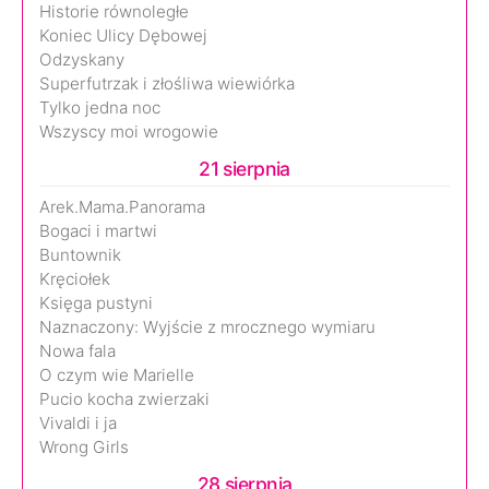
Historie równoległe
Koniec Ulicy Dębowej
Odzyskany
Superfutrzak i złośliwa wiewiórka
Tylko jedna noc
Wszyscy moi wrogowie
21 sierpnia
Arek.Mama.Panorama
Bogaci i martwi
Buntownik
Kręciołek
Księga pustyni
Naznaczony: Wyjście z mrocznego wymiaru
Nowa fala
O czym wie Marielle
Pucio kocha zwierzaki
Vivaldi i ja
Wrong Girls
28 sierpnia