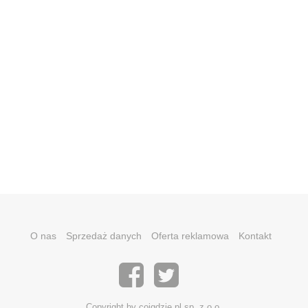
O nas
Sprzedaż danych
Oferta reklamowa
Kontakt
Copyright by coigdzie.pl sp. z o.o.