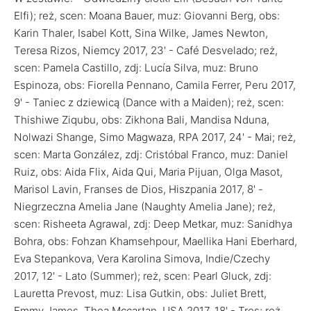
Elfi); reż, scen: Moana Bauer, muz: Giovanni Berg, obs:
Karin Thaler, Isabel Kott, Sina Wilke, James Newton,
Teresa Rizos, Niemcy 2017, 23' - Café Desvelado; reż,
scen: Pamela Castillo, zdj: Lucía Silva, muz: Bruno
Espinoza, obs: Fiorella Pennano, Camila Ferrer, Peru 2017,
9' - Taniec z dziewicą (Dance with a Maiden); reż, scen:
Thishiwe Ziqubu, obs: Zikhona Bali, Mandisa Nduna,
Nolwazi Shange, Simo Magwaza, RPA 2017, 24' - Mai; reż,
scen: Marta González, zdj: Cristóbal Franco, muz: Daniel
Ruiz, obs: Aida Flix, Aida Qui, Maria Pijuan, Olga Masot,
Marisol Lavin, Franses de Dios, Hiszpania 2017, 8' -
Niegrzeczna Amelia Jane (Naughty Amelia Jane); reż,
scen: Risheeta Agrawal, zdj: Deep Metkar, muz: Sanidhya
Bohra, obs: Fohzan Khamsehpour, Maellika Hani Eberhard,
Eva Stepankova, Vera Karolina Simova, Indie/Czechy
2017, 12' - Lato (Summer); reż, scen: Pearl Gluck, zdj:
Lauretta Prevost, muz: Lisa Gutkin, obs: Juliet Brett,
Emmy James, Thea Mccartan, USA 2017, 18' - Tres; reż,