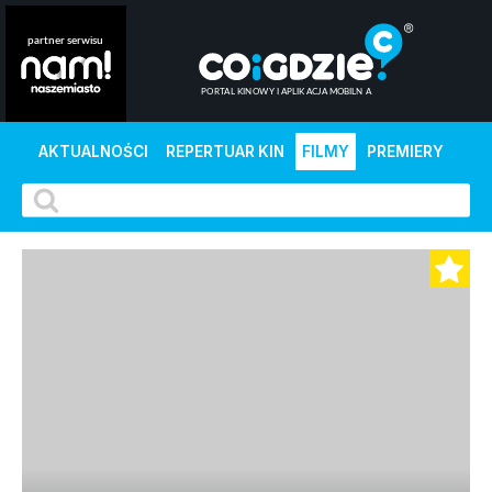
AKTUALNOŚCI
REPERTUAR KIN
FILMY
PREMIERY