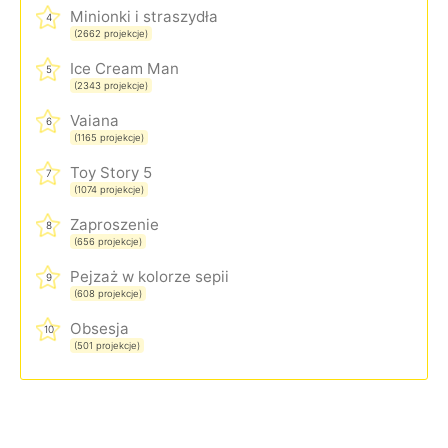
Minionki i straszydła
4
(2662 projekcje)
Ice Cream Man
5
(2343 projekcje)
Vaiana
6
(1165 projekcje)
Toy Story 5
7
(1074 projekcje)
Zaproszenie
8
(656 projekcje)
Pejzaż w kolorze sepii
9
(608 projekcje)
Obsesja
10
(501 projekcje)