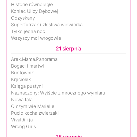
Historie równoległe
Koniec Ulicy Dębowej
Odzyskany
Superfutrzak i złośliwa wiewiórka
Tylko jedna noc
Wszyscy moi wrogowie
21 sierpnia
Arek.Mama.Panorama
Bogaci i martwi
Buntownik
Kręciołek
Księga pustyni
Naznaczony: Wyjście z mrocznego wymiaru
Nowa fala
O czym wie Marielle
Pucio kocha zwierzaki
Vivaldi i ja
Wrong Girls
28 sierpnia