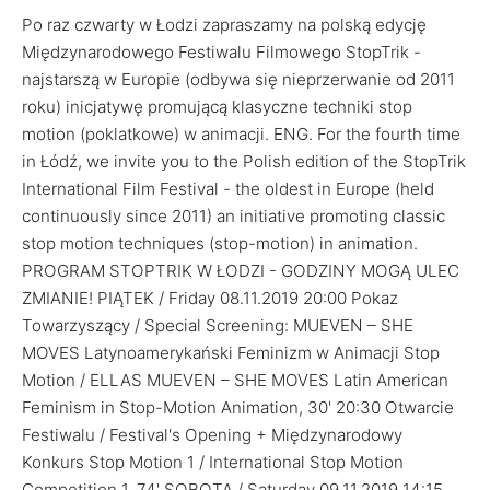
Po raz czwarty w Łodzi zapraszamy na polską edycję
Międzynarodowego Festiwalu Filmowego StopTrik -
najstarszą w Europie (odbywa się nieprzerwanie od 2011
roku) inicjatywę promującą klasyczne techniki stop
motion (poklatkowe) w animacji. ENG. For the fourth time
in Łódź, we invite you to the Polish edition of the StopTrik
International Film Festival - the oldest in Europe (held
continuously since 2011) an initiative promoting classic
stop motion techniques (stop-motion) in animation.
PROGRAM STOPTRIK W ŁODZI - GODZINY MOGĄ ULEC
ZMIANIE! PIĄTEK / Friday 08.11.2019 20:00 Pokaz
Towarzyszący / Special Screening: MUEVEN – SHE
MOVES Latynoamerykański Feminizm w Animacji Stop
Motion / ELLAS MUEVEN – SHE MOVES Latin American
Feminism in Stop-Motion Animation, 30' 20:30 Otwarcie
Festiwalu / Festival's Opening + Międzynarodowy
Konkurs Stop Motion 1 / International Stop Motion
Competition 1, 74' SOBOTA / Saturday 09.11.2019 14:15