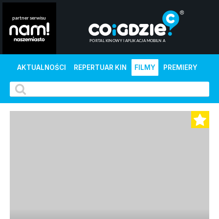
AKTUALNOŚCI
REPERTUAR KIN
FILMY
PREMIERY