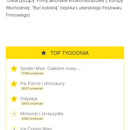
Towarzyszący: Filmy aktorskie krótkometrażowe z Europy
Wschodniej: “Być kobietą” (replika Lubelskiego Festiwalu
Filmowego)
TOP TYGODNIA
Spider-Man. Całkiem nowy dzień
1
(11384 projekcje)
Psi Patrol i dinozaury
2
(8522 projekcje)
Odyseja
3
(3920 projekcje)
Minionki i straszydła
4
(2662 projekcje)
Ice Cream Man
5