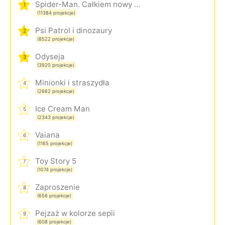
Spider-Man. Całkiem nowy dzień
1
(11384 projekcje)
Psi Patrol i dinozaury
2
(8522 projekcje)
Odyseja
3
(3920 projekcje)
Minionki i straszydła
4
(2662 projekcje)
Ice Cream Man
5
(2343 projekcje)
Vaiana
6
(1165 projekcje)
Toy Story 5
7
(1074 projekcje)
Zaproszenie
8
(656 projekcje)
Pejzaż w kolorze sepii
9
(608 projekcje)