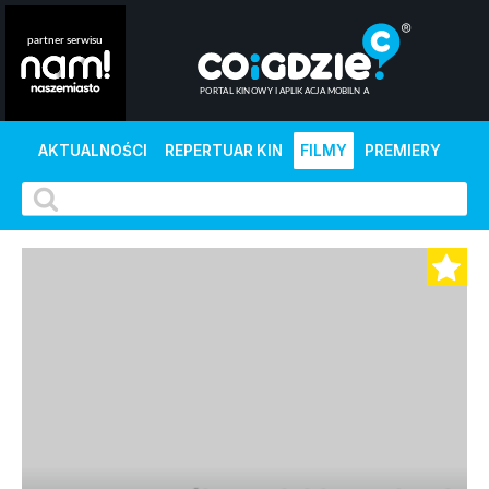
AKTUALNOŚCI
REPERTUAR KIN
FILMY
PREMIERY